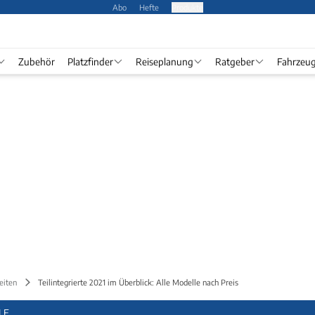
Abo
Hefte
Produkte
Zubehör
Platzfinder
Reiseplanung
Ratgeber
Fahrzeu
eiten
Teilintegrierte 2021 im Überblick: Alle Modelle nach Preis
LE