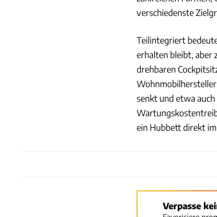
verschiedenste Zielg
Teilintegriert bedeut
erhalten bleibt, aber
drehbaren Cockpitsit
Wohnmobilhersteller 
senkt und etwa auch d
Wartungskostentreibe
ein Hubbett direkt im
Verpasse ke
Favorisiere pro