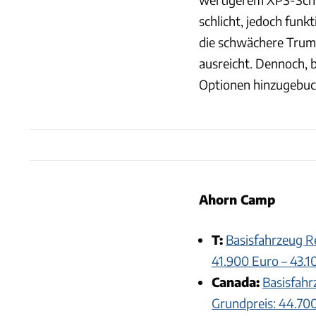
schlicht, jedoch fun
die schwächere Truma
ausreicht. Dennoch, b
Optionen hinzugebu
Ahorn Camp
T:
Basisfahrzeug R
41.900 Euro – 43.1
Canada:
Basisfahr
Grundpreis: 44.70