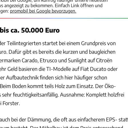
ws angezeigt zu bekommen. Einfach Link öffnen und
igen:
promobil bei Google bevorzugen.
 bis ca. 50.000 Euro
der Teilintegrierten startet bei einem Grundpreis von
ro. Dafür gibt es bereits die kurzen und baugleichen
rmarken Carado, Etrusco und Sunlight auf Citroën
hr Geld basieren die TI-Modelle auf Fiat Ducato oder
er Aufbautechnik finden sich hier häufiger schon
 Beim Boden kommt teils Holz zum Einsatz. Der Öko-
gs sehr feuchtigkeitsanfällig. Ausnahme: Komplett holzfrei
i Forster.
 auch bei der Dämmung, die oft aus einfacherem EPS- stat
um besteht. Der Möbelbau ist dem Preis entsprechend