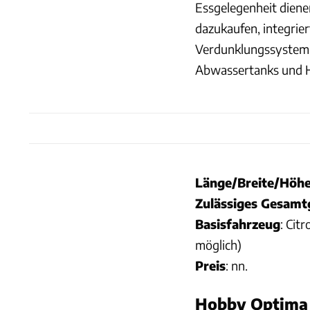
Essgelegenheit diene
dazukaufen, integrier
Verdunklungssystem,
Abwassertanks und He
Länge/Breite/Höh
Zulässiges Gesamt
Basisfahrzeug
: Cit
möglich)
Preis
: nn.
Hobby Optima