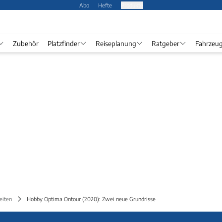
Abo
Hefte
Produkte
Zubehör
Platzfinder
Reiseplanung
Ratgeber
Fahrzeu
eiten
Hobby Optima Ontour (2020): Zwei neue Grundrisse