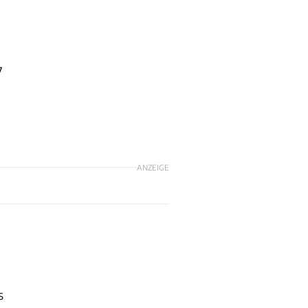
7
ANZEIGE
s