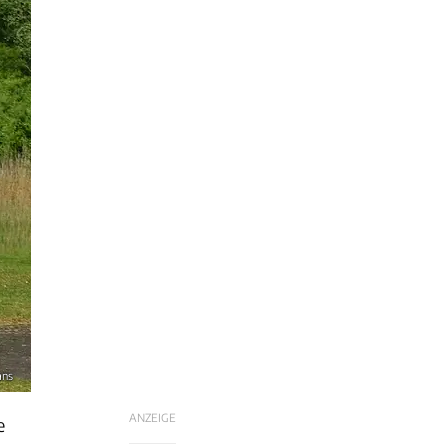
ans
ANZEIGE
e