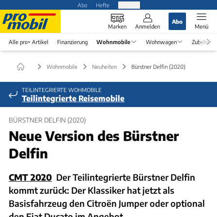
Abo
Hefte
Produkte
Abo
Marken
Anmelden
Menü
Alle pro+ Artikel
Finanzierung
Wohnmobile
Wohnwagen
Zubehör
Wohnmobile
Neuheiten
Bürstner Delfin (2020)
TEILINTEGRIERTE WOHMOBILE
Teilintegrierte Reisemobile
BÜRSTNER DELFIN (2020)
Neue Version des Bürstner
Delfin
CMT 2020
Der Teilintegrierte Bürstner Delfin
kommt zurück: Der Klassiker hat jetzt als
Basisfahrzeug den Citroën Jumper oder optional
den Fiat Ducato im Angebot.