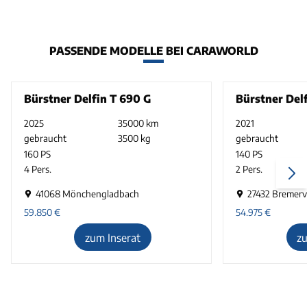
PASSENDE MODELLE BEI CARAWORLD
Bürstner Delfin T 690 G
Bürstner Del
2025
35000 km
2021
gebraucht
3500 kg
gebraucht
160 PS
140 PS
4 Pers.
2 Pers.
41068 Mönchengladbach
27432 Bremer
59.850
€
54.975
€
zum Inserat
z