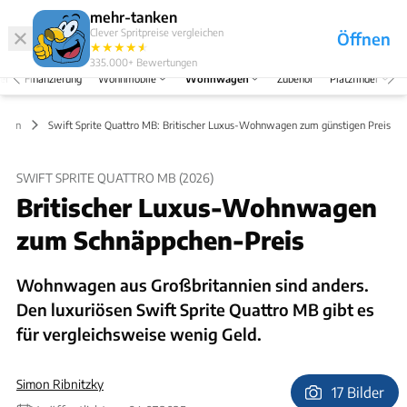
Abo
Hefte
Produkte
mehr-tanken
Clever Spritpreise vergleichen
Öffnen
Abo
★
★
★
★
★
★
Marken
Anmelden
Menü
335.000+
Bewertungen
el
Finanzierung
Wohnmobile
Wohnwagen
Zubehör
Platzfinder
eiten
Swift Sprite Quattro MB: Britischer Luxus-Wohnwagen zum günstigen Preis
SWIFT SPRITE QUATTRO MB (2026)
Britischer Luxus-Wohnwagen
zum Schnäppchen-Preis
Wohnwagen aus Großbritannien sind anders.
Den luxuriösen Swift Sprite Quattro MB gibt es
für vergleichsweise wenig Geld.
Simon Ribnitzky
17 Bilder