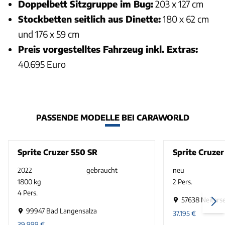
Doppelbett Sitzgruppe im Bug:
203 x 127 cm
Stockbetten seitlich aus Dinette:
180 x 62 cm
und 176 x 59 cm
Preis vorgestelltes Fahrzeug inkl. Extras:
40.695 Euro
PASSENDE MODELLE BEI CARAWORLD
Sprite Cruzer 550 SR
Sprite Cruzer
2022
gebraucht
neu
1800 kg
2 Pers.
4 Pers.
57638 Neiters
99947 Bad Langensalza
37.195
€
39.999
€