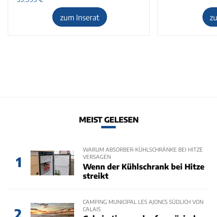
zum Inserat
z
MEIST GELESEN
WARUM ABSORBER-KÜHLSCHRÄNKE BEI HITZE
VERSAGEN
1
Wenn der Kühlschrank bei Hitze
streikt
CAMPING MUNICIPAL LES AJONCS SÜDLICH VON
CALAIS
2