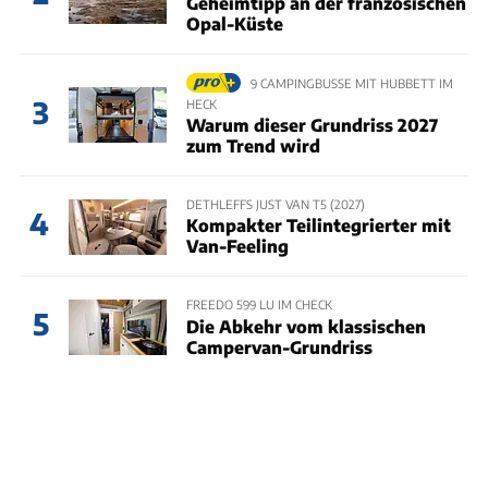
Geheimtipp an der französischen
Opal-Küste
9 CAMPINGBUSSE MIT HUBBETT IM
3
HECK
Warum dieser Grundriss 2027
zum Trend wird
DETHLEFFS JUST VAN T5 (2027)
4
Kompakter Teilintegrierter mit
Van-Feeling
FREEDO 599 LU IM CHECK
5
Die Abkehr vom klassischen
Campervan-Grundriss