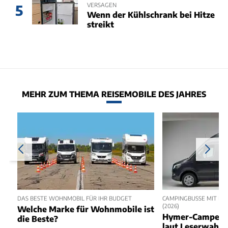
VERSAGEN
5
Wenn der Kühlschrank bei Hitze
streikt
MEHR ZUM THEMA REISEMOBILE DES JAHRES
DAS BESTE WOHNMOBIL FÜR IHR BUDGET
CAMPINGBUSSE MIT BAD
(2026)
Welche Marke für Wohnmobile ist
Hymer-Camper bl
die Beste?
laut Leserwahl