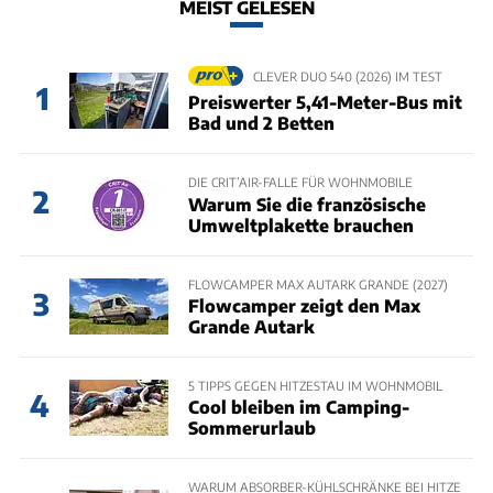
MEIST GELESEN
CLEVER DUO 540 (2026) IM TEST
1
Preiswerter 5,41-Meter-Bus mit
Bad und 2 Betten
DIE CRIT’AIR-FALLE FÜR WOHNMOBILE
2
Warum Sie die französische
Umweltplakette brauchen
FLOWCAMPER MAX AUTARK GRANDE (2027)
3
Flowcamper zeigt den Max
Grande Autark
5 TIPPS GEGEN HITZESTAU IM WOHNMOBIL
4
Cool bleiben im Camping-
Sommerurlaub
WARUM ABSORBER-KÜHLSCHRÄNKE BEI HITZE