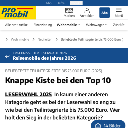
Abo
Hefte
Produkte
Abo
Marken
Anmelden
Menü
Alle pro+ Artikel
Finanzierung
Wohnmobile
Wohnwagen
Zubehör
Wohnmobile
Neuheiten
Beliebteste Teilintegrierte bis 75.000 Euro (20
ERGEBNISSE DER LESERWAHL 2026
Reisemobile des Jahres 2026
BELIEBTESTE TEILINTEGRIERTE BIS 75.000 EURO (2025)
Knappe Kiste bei den Top 10
LESERWAHL 2025
In kaum einer anderen
Kategorie geht es bei der Leserwahl so eng zu
wie bei den Teilintegrierte bis 75.000 Euro. Wer
holt den Sieg in der beliebten Kategorie?
14 Bilder