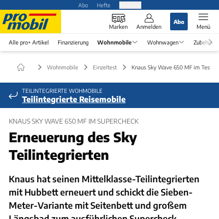
Abo
Hefte
Produkte
Abo
Marken
Anmelden
Menü
Alle pro+ Artikel
Finanzierung
Wohnmobile
Wohnwagen
Zubehör
Wohnmobile
Einzeltest
Knaus Sky Wave 650 MF im Test
TEILINTEGRIERTE WOHMOBILE
Teilintegrierte Reisemobile
KNAUS SKY WAVE 650 MF IM SUPERCHECK
Erneuerung des Sky
Teilintegrierten
Knaus hat seinen Mittelklasse-Teilintegrierten
mit Hubbett erneuert und schickt die Sieben-
Meter-Variante mit Seitenbett und großem
Längsbad zum ausführlichen Supercheck.