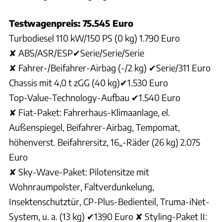
Testwagenpreis: 75.545 Euro
Turbodiesel 110 kW/150 PS (0 kg) 1.790 Euro
✘ ABS/ASR/ESP✔Serie/Serie/Serie
✘ Fahrer-/Beifahrer-Airbag (-/2 kg) ✔Serie/311 Euro
Chassis mit 4,0 t zGG (40 kg)✔1.530 Euro
Top-Value-Technology-Aufbau ✔1.540 Euro
✘ Fiat-Paket: Fahrerhaus-Klimaanlage, el.
Außenspiegel, Beifahrer-Airbag, Tempomat,
höhenverst. Beifahrersitz, 16„-Räder (26 kg) 2.075
Euro
✘ Sky-Wave-Paket: Pilotensitze mit
Wohnraumpolster, Faltverdunkelung,
Insektenschutztür, CP-Plus-Bedienteil, Truma-iNet-
System, u. a. (13 kg) ✔1390 Euro ✘ Styling-Paket II: