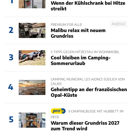
Wenn der Kühlschrank bei Hitze
streikt
ANZEIGE
PREMIUM FÜR ALLE
2
Malibu relax mit neuem
Grundriss
5 TIPPS GEGEN HITZESTAU IM WOHNMOBIL
3
Cool bleiben im Camping-
Sommerurlaub
CAMPING MUNICIPAL LES AJONCS SÜDLICH VON
CALAIS
4
Geheimtipp an der französischen
Opal-Küste
9 CAMPINGBUSSE MIT HUBBETT IM
5
HECK
Warum dieser Grundriss 2027
zum Trend wird