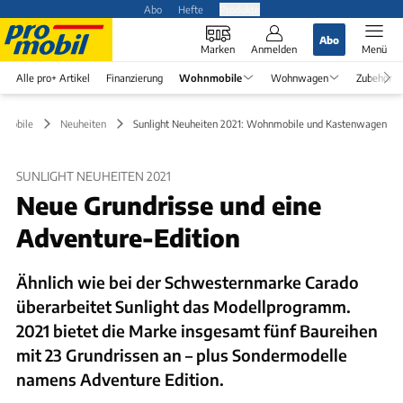
Abo
Hefte
Produkte
Abo
Marken
Anmelden
Menü
Alle pro+ Artikel
Finanzierung
Wohnmobile
Wohnwagen
Zubehör
mobile
Neuheiten
Sunlight Neuheiten 2021: Wohnmobile und Kastenwagen
SUNLIGHT NEUHEITEN 2021
Neue Grundrisse und eine
Adventure-Edition
Ähnlich wie bei der Schwesternmarke Carado
überarbeitet Sunlight das Modellprogramm.
2021 bietet die Marke insgesamt fünf Baureihen
mit 23 Grundrissen an – plus Sondermodelle
namens Adventure Edition.