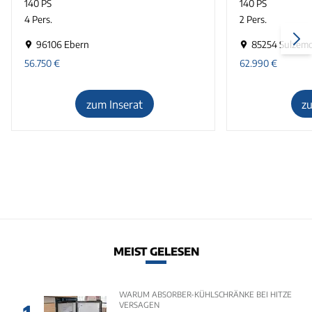
140 PS
140 PS
4 Pers.
2 Pers.
96106 Ebern
85254 Sulzem
56.750
€
62.990
€
zum Inserat
z
MEIST GELESEN
WARUM ABSORBER-KÜHLSCHRÄNKE BEI HITZE
VERSAGEN
1