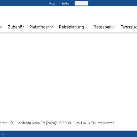
Abo
Hefte
Produkte
Zubehör
Platzfinder
Reiseplanung
Ratgeber
Fahrzeu
eiten
La Strada Nova EB (2020): 100.000-Euro-Luxus-Teilintegrierter
LE