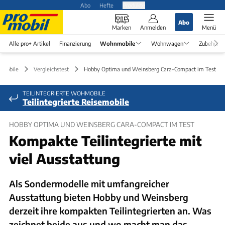
Abo
Hefte
Produkte
Abo
Marken
Anmelden
Menü
Alle pro+ Artikel
Finanzierung
Wohnmobile
Wohnwagen
Zubehör
mobile
Vergleichstest
Hobby Optima und Weinsberg Cara-Compact im Test
TEILINTEGRIERTE WOHMOBILE
Teilintegrierte Reisemobile
HOBBY OPTIMA UND WEINSBERG CARA-COMPACT IM TEST
Kompakte Teilintegrierte mit
viel Ausstattung
Als Sondermodelle mit umfangreicher
Ausstattung bieten Hobby und Weinsberg
derzeit ihre kompakten Teilintegrierten an. Was
zeichnet beide aus und wo macht man das