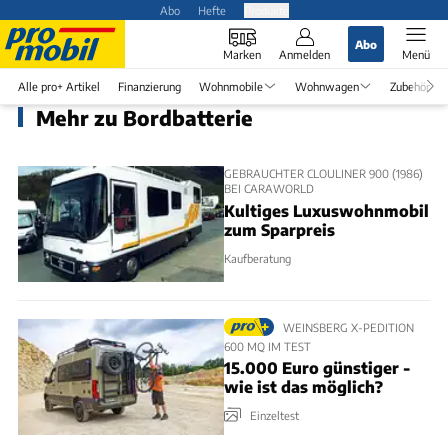
Abo
Hefte
Produkte
Abo
Marken
Anmelden
Menü
Alle pro+ Artikel
Finanzierung
Wohnmobile
Wohnwagen
Zubehör
Mehr zu Bordbatterie
GEBRAUCHTER CLOULINER 900 (1986)
BEI CARAWORLD
Kultiges Luxuswohnmobil
zum Sparpreis
Kaufberatung
WEINSBERG X-PEDITION
600 MQ IM TEST
15.000 Euro günstiger -
wie ist das möglich?
Einzeltest