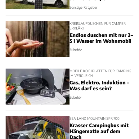
Sonstige Ratgeber
KREISLAUFDUSCHEN FÜR CAMPER
ERKLÄRT
Endlos duschen mit nur 3–
5 l Wasser im Wohnmobil
Zubehör
MOBILE KOCHPLATTEN FÜR CAMPING
IM VERGLEICH
Gas, Elektro, Induktion –
Was darf es sein?
Zubehör
SEA LAND MOUNTAIN SPR 700
Krasser Campingbus mit
Hängematte auf dem
Dach