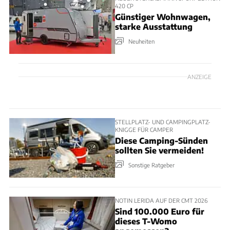
420 CP
Günstiger Wohnwagen,
starke Ausstattung
Neuheiten
ANZEIGE
STELLPLATZ- UND CAMPINGPLATZ-
KNIGGE FÜR CAMPER
Diese Camping-Sünden
sollten Sie vermeiden!
Sonstige Ratgeber
NOTIN LERIDA AUF DER CMT 2026
Sind 100.000 Euro für
dieses T-Womo