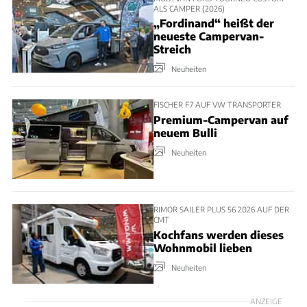
ALS CAMPER (2026)
„Fordinand“ heißt der
neueste Campervan-
Streich
Neuheiten
FISCHER F7 AUF VW TRANSPORTER
Premium-Campervan auf
neuem Bulli
Neuheiten
RIMOR SAILER PLUS 56 2026 AUF DER
CMT
Kochfans werden dieses
Wohnmobil lieben
Neuheiten
ANZEIGE