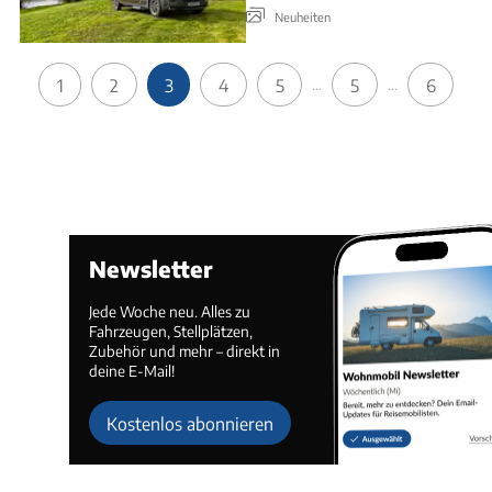
Neuheiten
1
2
3
4
5
5
6
...
...
Newsletter
Jede Woche neu. Alles zu
Fahrzeugen, Stellplätzen,
Zubehör und mehr – direkt in
deine E-Mail!
Kostenlos abonnieren