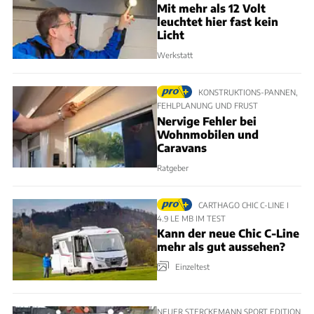
Mit mehr als 12 Volt
leuchtet hier fast kein
Licht
Werkstatt
KONSTRUKTIONS-PANNEN,
FEHLPLANUNG UND FRUST
Nervige Fehler bei
Wohnmobilen und
Caravans
Ratgeber
CARTHAGO CHIC C-LINE I
4.9 LE MB IM TEST
Kann der neue Chic C-Line
mehr als gut aussehen?
Einzeltest
NEUER STERCKEMANN SPORT EDITION