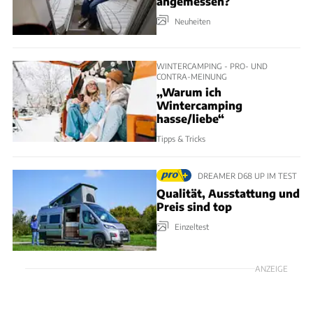
angemessen?
Neuheiten
WINTERCAMPING - PRO- UND
CONTRA-MEINUNG
„Warum ich
Wintercamping
hasse/liebe“
Tipps & Tricks
DREAMER D68 UP IM TEST
Qualität, Ausstattung und
Preis sind top
Einzeltest
ANZEIGE