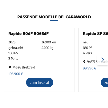
PASSENDE MODELLE BEI CARAWORLD
Rapido 80dF 8066dF
Rapido 8F 8
2025
26900 km
neu
gebraucht
4400 kg
180 PS
180 PS
4 Pers.
2 Pers.
94377 Steinac
74626 Bretzfeld
99.990
€
106.900
€
zum Inserat
z