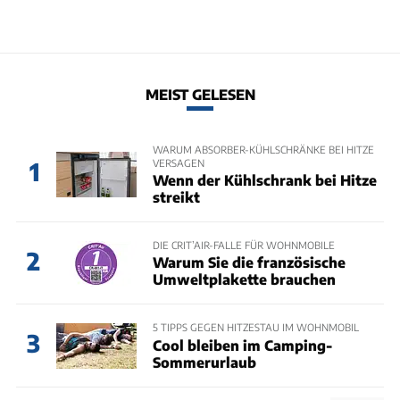
MEIST GELESEN
WARUM ABSORBER-KÜHLSCHRÄNKE BEI HITZE
VERSAGEN
1
Wenn der Kühlschrank bei Hitze
streikt
DIE CRIT’AIR-FALLE FÜR WOHNMOBILE
2
Warum Sie die französische
Umweltplakette brauchen
5 TIPPS GEGEN HITZESTAU IM WOHNMOBIL
3
Cool bleiben im Camping-
Sommerurlaub