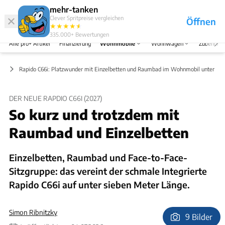
Abo
Hefte
Produkte
mehr-tanken
Clever Spritpreise vergleichen
Öffnen
Abo
★
★
★
★
★
★
Marken
Anmelden
Menü
335.000+
Bewertungen
Alle pro+ Artikel
Finanzierung
Wohnmobile
Wohnwagen
Zubehör
en
Rapido C66i: Platzwunder mit Einzelbetten und Raumbad im Wohnmobil unter 7 M
DER NEUE RAPDIO C66I (2027)
So kurz und trotzdem mit
Raumbad und Einzelbetten
Einzelbetten, Raumbad und Face-to-Face-
Sitzgruppe: das vereint der schmale Integrierte
Rapido C66i auf unter sieben Meter Länge.
Simon Ribnitzky
9 Bilder