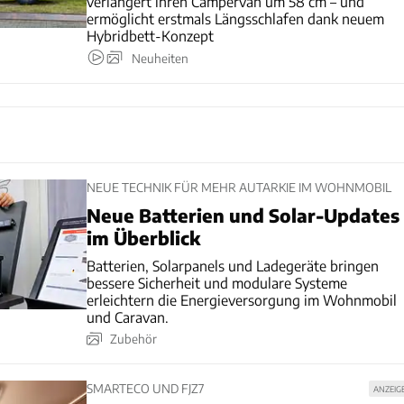
verlängert ihren Campervan um 58 cm – und
ermöglicht erstmals Längsschlafen dank neuem
Hybridbett-Konzept
Neuheiten
NEUE TECHNIK FÜR MEHR AUTARKIE IM WOHNMOBIL
Neue Batterien und Solar-Updates
im Überblick
Batterien, Solarpanels und Ladegeräte bringen
bessere Sicherheit und modulare Systeme
erleichtern die Energieversorgung im Wohnmobil
und Caravan.
Zubehör
SMARTECO UND FJZ7
ANZEIG