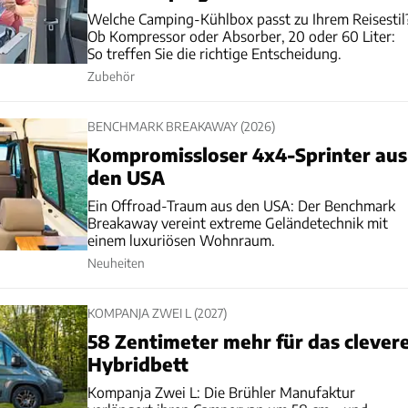
Welche Camping-Kühlbox passt zu Ihrem Reisestil
Ob Kompressor oder Absorber, 20 oder 60 Liter:
So treffen Sie die richtige Entscheidung.
Zubehör
BENCHMARK BREAKAWAY (2026)
Kompromissloser 4x4-Sprinter aus
den USA
Ein Offroad-Traum aus den USA: Der Benchmark
Breakaway vereint extreme Geländetechnik mit
einem luxuriösen Wohnraum.
Neuheiten
KOMPANJA ZWEI L (2027)
58 Zentimeter mehr für das clever
Hybridbett
Kompanja Zwei L: Die Brühler Manufaktur