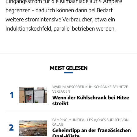
Eingangsstrom für die Klimaanlage auf 4 Ampere
begrenzen – dadurch können dann bei Bedarf
weitere stromintensive Verbraucher, etwa ein
Induktionskochfeld, parallel betrieben werden.
MEIST GELESEN
WARUM ABSORBER-KÜHLSCHRÄNKE BEI HITZE
VERSAGEN
1
Wenn der Kühlschrank bei Hitze
streikt
CAMPING MUNICIPAL LES AJONCS SÜDLICH VON
CALAIS
2
Geheimtipp an der französischen
Opal-Küste