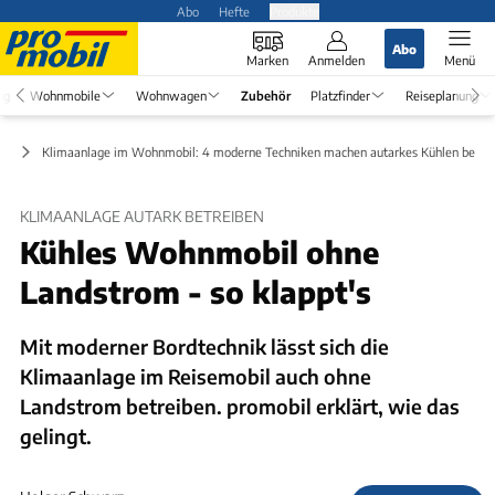
Abo
Hefte
Produkte
Abo
Marken
Anmelden
Menü
ng
Wohnmobile
Wohnwagen
Zubehör
Platzfinder
Reiseplanung
ör
Klimaanlage im Wohnmobil: 4 moderne Techniken machen autarkes Kühlen besse
KLIMAANLAGE AUTARK BETREIBEN
Kühles Wohnmobil ohne
Landstrom - so klappt's
Mit moderner Bordtechnik lässt sich die
Klimaanlage im Reisemobil auch ohne
Landstrom betreiben. promobil erklärt, wie das
gelingt.