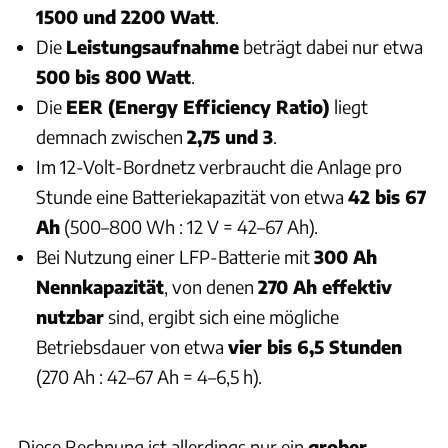
1500 und 2200 Watt
.
Die
Leistungsaufnahme
beträgt dabei nur etwa
500 bis 800 Watt
.
Die
EER (Energy Efficiency Ratio)
liegt
demnach zwischen
2,75 und 3
.
Im 12-Volt-Bordnetz verbraucht die Anlage pro
Stunde eine Batteriekapazität von etwa
42 bis 67
Ah
(500–800 Wh : 12 V = 42–67 Ah).
Bei Nutzung einer LFP-Batterie mit
300 Ah
Nennkapazität
, von denen
270 Ah effektiv
nutzbar
sind, ergibt sich eine mögliche
Betriebsdauer von etwa
vier bis 6,5 Stunden
(270 Ah : 42–67 Ah = 4–6,5 h).
Diese Rechnung ist allerdings nur ein
grober