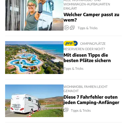
WOHNWAGEN-AUFBAUARTEN
ERKLÄRT
Welcher Camper passt zu
wem?
Tipps & Tricks
CAMPINGPLÄTZE
RESERVIEREN ODER NICHT?
Mit diesen Tipps die
besten Plätze sichern
Tipps & Tricks
WOHNMOBIL FAHREN LEICHT
GEMACHT
Diese 7 Fahrfehler outen
jeden Camping-Anfänger
Tipps & Tricks