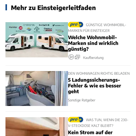
Mehr zu Einsteigerleitfaden
GÜNSTIGE WOHNMOBIL-
MARKEN FÜR EINSTEIGER
Welche Wohnmobil-
Marken sind wirklich
günstig?
Kaufberatung
DEN WOHNWAGEN RICHTIG BELADEN
5 Ladungssicherungs-
Fehler & wie es besser
geht
Sonstige Ratgeber
WAS TUN, WENN DIE 230-
V-STECKDOSE KALT BLEIBT?
Kein Strom auf der