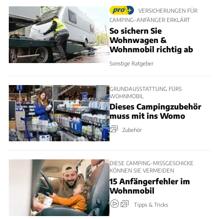
VERSICHERUNGEN FÜR
CAMPING-ANFÄNGER ERKLÄRT
So sichern Sie
Wohnwagen &
Wohnmobil richtig ab
Sonstige Ratgeber
GRUNDAUSSTATTUNG FÜRS
WOHNMOBIL
Dieses Campingzubehör
muss mit ins Womo
Zubehör
DIESE CAMPING-MISSGESCHICKE
KÖNNEN SIE VERMEIDEN
15 Anfängerfehler im
Wohnmobil
Tipps & Tricks