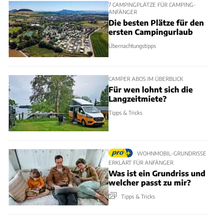
7 CAMPINGPLÄTZE FÜR CAMPING-
ANFÄNGER
Die besten Plätze für den
ersten Campingurlaub
Übernachtungstipps
CAMPER ABOS IM ÜBERBLICK
Für wen lohnt sich die
Langzeitmiete?
Tipps & Tricks
WOHNMOBIL-GRUNDRISSE
ERKLÄRT FÜR ANFÄNGER
Was ist ein Grundriss und
welcher passt zu mir?
Tipps & Tricks