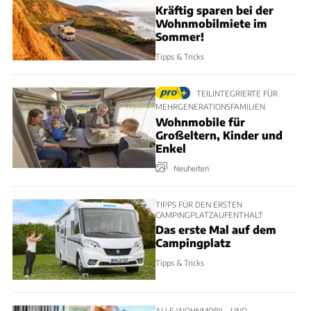
Kräftig sparen bei der
Wohnmobilmiete im
Sommer!
Tipps & Tricks
TEILINTEGRIERTE FÜR
MEHRGENERATIONSFAMILIEN
Wohnmobile für
Großeltern, Kinder und
Enkel
Neuheiten
TIPPS FÜR DEN ERSTEN
CAMPINGPLATZAUFENTHALT
Das erste Mal auf dem
Campingplatz
Tipps & Tricks
ALLE WOHNMOBIL- UND