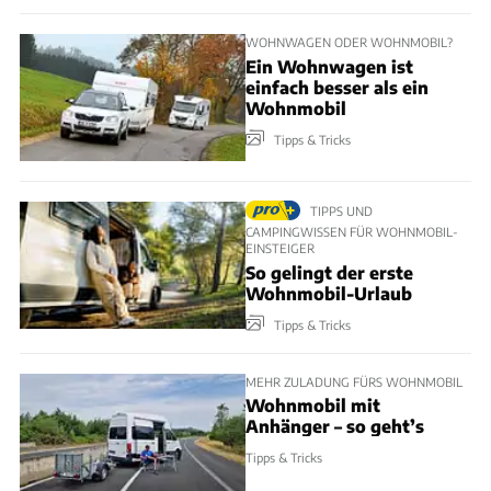
WOHNWAGEN ODER WOHNMOBIL?
Ein Wohnwagen ist
einfach besser als ein
Wohnmobil
Tipps & Tricks
TIPPS UND
CAMPINGWISSEN FÜR WOHNMOBIL-
EINSTEIGER
So gelingt der erste
Wohnmobil-Urlaub
Tipps & Tricks
MEHR ZULADUNG FÜRS WOHNMOBIL
Wohnmobil mit
Anhänger – so geht’s
Tipps & Tricks