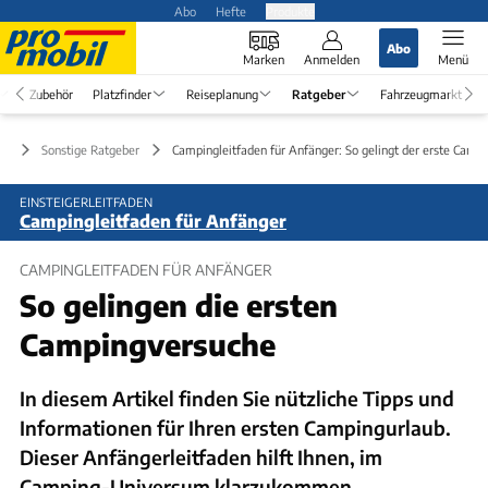
Abo
Hefte
Produkte
Abo
Marken
Anmelden
Menü
Zubehör
Platzfinder
Reiseplanung
Ratgeber
Fahrzeugmarkt
er
Sonstige Ratgeber
Campingleitfaden für Anfänger: So gelingt der erste Camp
EINSTEIGERLEITFADEN
Campingleitfaden für Anfänger
CAMPINGLEITFADEN FÜR ANFÄNGER
So gelingen die ersten
Campingversuche
In diesem Artikel finden Sie nützliche Tipps und
Informationen für Ihren ersten Campingurlaub.
Dieser Anfängerleitfaden hilft Ihnen, im
Camping-Universum klarzukommen.