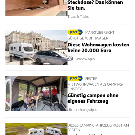
Steckdose? Das können
Sie tun.
Tipps & Tricks
MARKTÜBERSICHT
GÜNSTIGE WOHNWAGEN
Diese Wohnwagen kosten
keine 20.000 Euro
Wohnwagen
FESTER
MIETWOHNWAGEN ALS CAMPING-
EINSTIEG
Günstig campen ohne
eigenes Fahrzeug
Übernachtungstipps
DIESES CAMPINGFAHRZEUG PASST AM
BESTEN