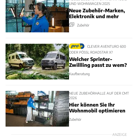
UND WOHNWAGEN 2025
Neue Zubehör-Marken,
Elektronik und mehr
Zubehör
CLEVER AVENTURO 600
ODER PÖSSL ROADSTAR X?
Welcher Sprinter-
Zwillling passt zu wem?
Kaufberatung
NEUE ZUBEHÖRHALLE AUF DER CMT
2026
Hier können Sie Ihr
Wohnmobil optimieren
Zubehör
ANZEIGE