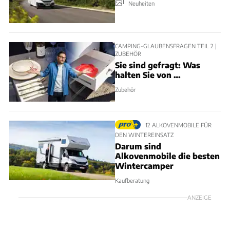
Neuheiten
CAMPING-GLAUBENSFRAGEN TEIL 2 |
ZUBEHÖR
Sie sind gefragt: Was
halten Sie von …
Zubehör
12 ALKOVENMOBILE FÜR
DEN WINTEREINSATZ
Darum sind
Alkovenmobile die besten
Wintercamper
Kaufberatung
ANZEIGE