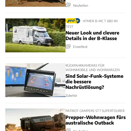
Neuheiten
HYMER B-MC T 680 IM
TEST
Neuer Look und clevere
Details in der B-Klasse
Einzeltest
RÜCKFAHRKAMERAS FÜR
WOHNMOBILE UND WOHNWAGEN
Sind Solar-Funk-Systeme
die bessere
Nachrüstlösung?
Zubehör
PATRIOT CAMPERS ST7 SUPERTOURER
Prepper-Wohnwagen fürs
australische Outback
Neuheiten