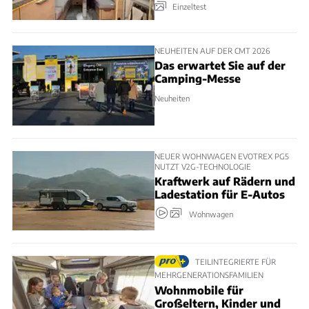
Einzeltest
NEUHEITEN AUF DER CMT 2026
Das erwartet Sie auf der
Camping-Messe
Neuheiten
NEUER WOHNWAGEN EVOTREX PG5
NUTZT V2G-TECHNOLOGIE
Kraftwerk auf Rädern und
Ladestation für E-Autos
Wohnwagen
TEILINTEGRIERTE FÜR
MEHRGENERATIONSFAMILIEN
Wohnmobile für
Großeltern, Kinder und