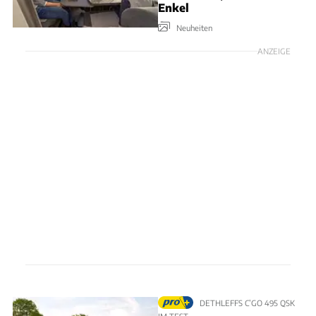
Enkel
Neuheiten
ANZEIGE
DETHLEFFS C’GO 495 QSK
IM TEST