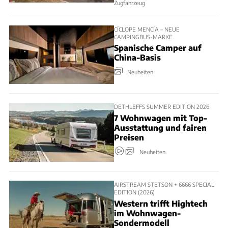
Zugfahrzeug
CÍCLOPE MENCÍA – NEUE
CAMPINGBUS-MARKE
Spanische Camper auf
China-Basis
Neuheiten
DETHLEFFS SUMMER EDITION 2026
7 Wohnwagen mit Top-
Ausstattung und fairen
Preisen
Neuheiten
AIRSTREAM STETSON + 6666 SPECIAL
EDITION (2026)
Western trifft Hightech
im Wohnwagen-
Sondermodell