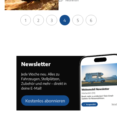
1
2
3
4
5
6
Newsletter
Jede Woche neu. Alles zu
Fahrzeugen, Stellplätzen,
Zubehör und mehr – direkt in
deine E-Mail!
Kostenlos abonnieren