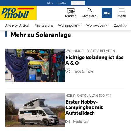
Abo
Hefte
Produkte
Abo
Marken
Anmelden
Menü
Alle pro+ Artikel
Finanzierung
Wohnmobile
Wohnwagen
Zubehör
Mehr zu Solaranlage
WOHNMOBIL RICHTIG BELADEN
Richtige Beladung ist das
A & O
Tipps & Tricks
HOBBY ONTOUR VAN 600 FTR
Erster Hobby-
Campingbus mit
Aufstelldach
Neuheiten