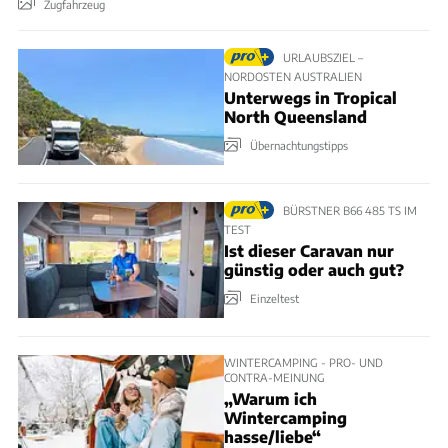
Zugfahrzeug
URLAUBSZIEL –
NORDOSTEN AUSTRALIEN
Unterwegs in Tropical
North Queensland
Übernachtungstipps
BÜRSTNER B66 485 TS IM
TEST
Ist dieser Caravan nur
günstig oder auch gut?
Einzeltest
WINTERCAMPING - PRO- UND
CONTRA-MEINUNG
„Warum ich
Wintercamping
hasse/liebe“