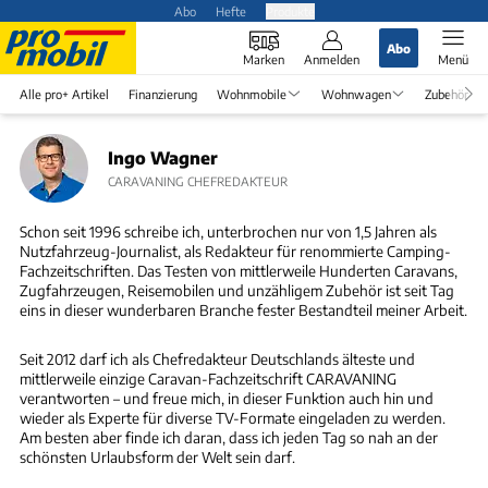
Abo
Hefte
Produkte
Abo
Marken
Anmelden
Menü
Alle pro+ Artikel
Finanzierung
Wohnmobile
Wohnwagen
Zubehör
Ingo Wagner
CARAVANING CHEFREDAKTEUR
Schon seit 1996 schreibe ich, unterbrochen nur von 1,5 Jahren als
Nutzfahrzeug-Journalist, als Redakteur für renommierte Camping-
Fachzeitschriften. Das Testen von mittlerweile Hunderten Caravans,
Zugfahrzeugen, Reisemobilen und unzähligem Zubehör ist seit Tag
eins in dieser wunderbaren Branche fester Bestandteil meiner Arbeit.
Seit 2012 darf ich als Chefredakteur Deutschlands älteste und
mittlerweile einzige Caravan-Fachzeitschrift CARAVANING
verantworten – und freue mich, in dieser Funktion auch hin und
wieder als Experte für diverse TV-Formate eingeladen zu werden.
Am besten aber finde ich daran, dass ich jeden Tag so nah an der
schönsten Urlaubsform der Welt sein darf.