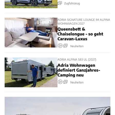
Zugfahrzeug
ADRIA SIGNATURE LOUNGE IM ALPINA
WOHNWAGEN 2027
Queensbett &
Chaiselongue - so geht
Caravan-Luxus
Neuheiten
ADRIA ALPINA 583 UL (2027)
Adria Wohnwagen
definiert Ganzjahres-
Camping neu
Neuheiten