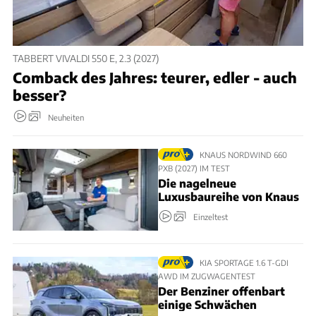
TABBERT VIVALDI 550 E, 2.3 (2027)
Comback des Jahres: teurer, edler - auch
besser?
Neuheiten
KNAUS NORDWIND 660
PXB (2027) IM TEST
Die nagelneue
Luxusbaureihe von Knaus
Einzeltest
KIA SPORTAGE 1.6 T-GDI
AWD IM ZUGWAGENTEST
Der Benziner offenbart
einige Schwächen