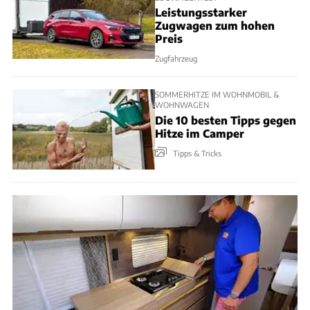
Leistungsstarker
Zugwagen zum hohen
Preis
Zugfahrzeug
SOMMERHITZE IM WOHNMOBIL &
WOHNWAGEN
Die 10 besten Tipps gegen
Hitze im Camper
Tipps & Tricks