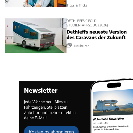
Tipps & Tricks
DETHLEFFS C.FOLD
STUDIENFAHRZEUG (2026)
Dethleffs neueste Version
des Caravans der Zukunft
Neuheiten
Newsletter
Jede Woche neu. Alles zu
Fahrzeugen, Stellplätzen,
Zubehör und mehr – direkt in
deine E-Mail!
Kostenlos abonnieren