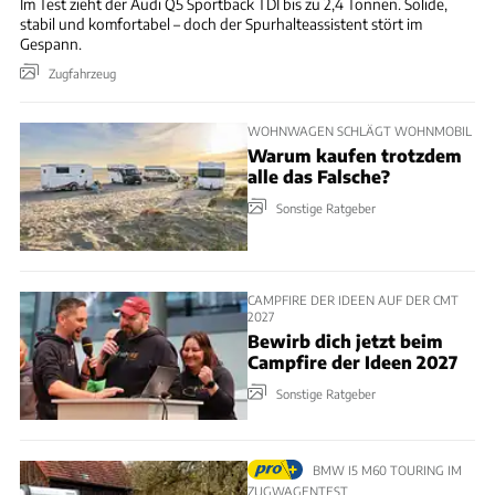
Im Test zieht der Audi Q5 Sportback TDI bis zu 2,4 Tonnen. Solide,
stabil und komfortabel – doch der Spurhalteassistent stört im
Gespann.
Zugfahrzeug
WOHNWAGEN SCHLÄGT WOHNMOBIL
Warum kaufen trotzdem
alle das Falsche?
Sonstige Ratgeber
CAMPFIRE DER IDEEN AUF DER CMT
2027
Bewirb dich jetzt beim
Campfire der Ideen 2027
Sonstige Ratgeber
BMW I5 M60 TOURING IM
ZUGWAGENTEST