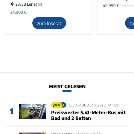
23738 Lensahn
49.999
€
24.900
€
zum Inserat
z
MEIST GELESEN
CLEVER DUO 540 (2026) IM TEST
1
Preiswerter 5,41-Meter-Bus mit
Bad und 2 Betten
SPACE CAMPER CLASSIC+ (2027)