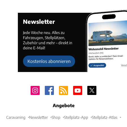
Newsletter
Jede Woche neu. Alles zu
Fahrzeugen, Stellplätzen,
Zubehör und mehr – direkt in
deine E-Mail!
Kostenlos abonnieren
Angebote
Caravaning
Newsletter
Shop
Stellplatz-App
Stellplatz-Atlas