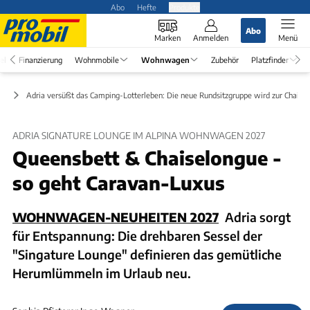
Abo
Hefte
Produkte
Abo
Marken
Anmelden
Menü
el
Finanzierung
Wohnmobile
Wohnwagen
Zubehör
Platzfinder
en
Adria versüßt das Camping-Lotterleben: Die neue Rundsitzgruppe wird zur Chaise
ADRIA SIGNATURE LOUNGE IM ALPINA WOHNWAGEN 2027
Queensbett & Chaiselongue -
so geht Caravan-Luxus
WOHNWAGEN-NEUHEITEN 2027
Adria sorgt
für Entspannung: Die drehbaren Sessel der
"Singature Lounge" definieren das gemütliche
Herumlümmeln im Urlaub neu.