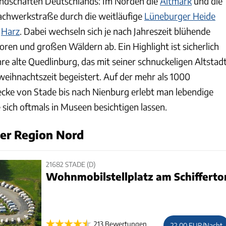
andschaften Deutschlands: Im Norden die
Altmark
und die
 Fachwerkstraße durch die weitläufige
Lüneburger Heide
n
Harz
. Dabei wechseln sich je nach Jahreszeit blühende
oren und großen Wäldern ab. Ein Highlight ist sicherlich
re alte Quedlinburg, das mit seiner schnuckeligen Altstad
weihnachtszeit begeistert. Auf der mehr als 1000
ecke von Stade bis nach Nienburg erlebt man lebendige
 sich oftmals in Museen besichtigen lassen.
der Region Nord
21682 STADE (D)
Wohnmobilstellplatz am Schifferto
213 Bewertungen
22,00 EUR/Nacht