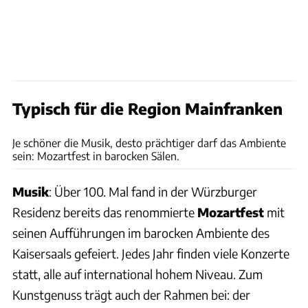
Typisch für die Region Mainfranken
Andreas Weise/factum, anna-lena/fotolia, Andreas Hub/Tourismusverband Fränkisches
Weinland, Werner Hilpert/fotolia, Bernd Schiller
Je schöner die Musik, desto prächtiger darf das Ambiente
sein: Mozartfest in barocken Sälen.
Musik
: Über 100. Mal fand in der Würzburger
Residenz bereits das renommierte
Mozartfest
mit
seinen Aufführungen im barocken Ambiente des
Kaisersaals gefeiert. Jedes Jahr finden viele Konzerte
statt, alle auf international hohem Niveau. Zum
Kunstgenuss trägt auch der Rahmen bei: der