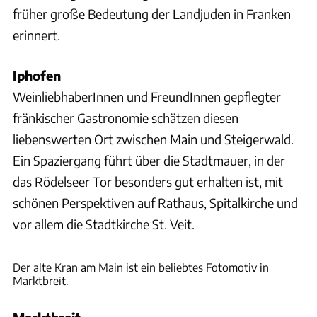
früher große Bedeutung der Landjuden in Franken
erinnert.
Iphofen
WeinliebhaberInnen und FreundInnen gepflegter
fränkischer Gastronomie schätzen diesen
liebenswerten Ort zwischen Main und Steigerwald.
Ein Spaziergang führt über die Stadtmauer, in der
das Rödelseer Tor besonders gut erhalten ist, mit
schönen Perspektiven auf Rathaus, Spitalkirche und
vor allem die Stadtkirche St. Veit.
Andreas Weise/factum, anna-lena/fotolia, Andreas Hub/Tourismusverband Fränkisches
Weinland, Werner Hilpert/fotolia, Bernd Schiller
Der alte Kran am Main ist ein beliebtes Fotomotiv in
Marktbreit.