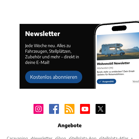
Newsletter
Jede Woche neu. Alles zu
Fahrzeugen, Stellplätzen,
Zubehör und mehr – direkt in
deine E-Mail!
Kostenlos abonnieren
Angebote
Caravaning
Newsletter
Shop
Stellplatz-App
Stellplatz-Atlas