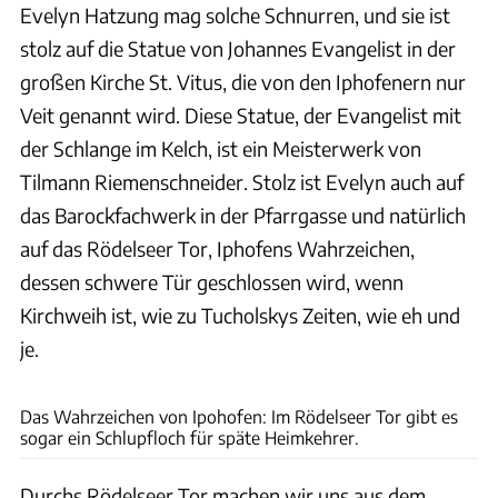
Evelyn Hatzung mag solche Schnurren, und sie ist
stolz auf die Statue von Johannes Evangelist in der
großen Kirche St. Vitus, die von den Iphofenern nur
Veit genannt wird. Diese Statue, der Evangelist mit
der Schlange im Kelch, ist ein Meisterwerk von
Tilmann Riemenschneider. Stolz ist Evelyn auch auf
das Barockfachwerk in der Pfarrgasse und natürlich
auf das Rödelseer Tor, Iphofens Wahrzeichen,
dessen schwere Tür geschlossen wird, wenn
Kirchweih ist, wie zu Tucholskys Zeiten, wie eh und
je.
Andreas Weise/factum, anna-lena/fotolia, Andreas Hub/Tourismusverband Fränkisches
Weinland, Werner Hilpert/fotolia, Bernd Schiller
Das Wahrzeichen von Ipohofen: Im Rödelseer Tor gibt es
sogar ein Schlupfloch für späte Heimkehrer.
Durchs Rödelseer Tor machen wir uns aus dem