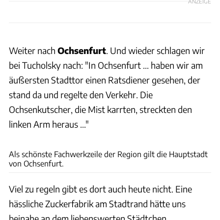
ANZEIGE
Weiter nach
Ochsenfurt
. Und wieder schlagen wir
bei Tucholsky nach: "In Ochsenfurt ... haben wir am
äußersten Stadttor einen Ratsdiener gesehen, der
stand da und regelte den Verkehr. Die
Ochsenkutscher, die Mist karrten, streckten den
linken Arm heraus ..."
Andreas Weise/factum, anna-lena/fotolia, Andreas Hub/Tourismusverband Fränkisches
Weinland, Werner Hilpert/fotolia, Bernd Schiller
Als schönste Fachwerkzeile der Region gilt die Hauptstadt
von Ochsenfurt.
Viel zu regeln gibt es dort auch heute nicht. Eine
hässliche Zuckerfabrik am Stadtrand hätte uns
beinahe an dem liebenswerten Städtchen