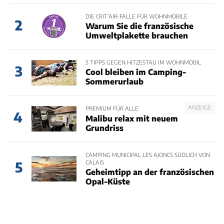
DIE CRIT’AIR-FALLE FÜR WOHNMOBILE
2
Warum Sie die französische
Umweltplakette brauchen
5 TIPPS GEGEN HITZESTAU IM WOHNMOBIL
3
Cool bleiben im Camping-
Sommerurlaub
ANZEIGE
PREMIUM FÜR ALLE
4
Malibu relax mit neuem
Grundriss
CAMPING MUNICIPAL LES AJONCS SÜDLICH VON
CALAIS
5
Geheimtipp an der französischen
Opal-Küste