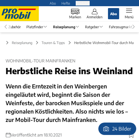
Abo
Hefte
Produkte
Abo
Marken
Anmelden
Menü
Zubehör
Platzfinder
Reiseplanung
Ratgeber
Fahrzeugmarkt
Reiseplanung
Touren & Tipps
Herbstliche Wohnmobil-Tour durch Mainf
WOHNMOBIL-TOUR MAINFRANKEN
Herbstliche Reise ins Weinland
Wenn die Erntezeit in den Weinbergen
eingeläutet wird, beginnt die Saison der
Weinfeste, der barocken Musikspiele und der
regionalen Köstlichkeiten. Also nichts wie los –
zur Mobil-Tour durch Mainfranken.
24 Bilder
Veröffentlicht am 18.10.2021
Foto: Imagebroker:Lilly / Getty