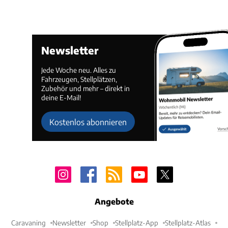
Newsletter
Jede Woche neu. Alles zu
Fahrzeugen, Stellplätzen,
Zubehör und mehr – direkt in
deine E-Mail!
Kostenlos abonnieren
Angebote
Caravaning
Newsletter
Shop
Stellplatz-App
Stellplatz-Atlas