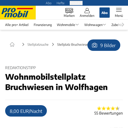
Abo
Hefte
Produkte
Abo
Marken
Anmelden
Menü
Alle pro+ Artikel
Finanzierung
Wohnmobile
Wohnwagen
Zubehör
Stellplatzsuche
Stellplatz Bruchwiesen in Wolfhagen
9 Bilder
© Joachim
REDAKTIONSTIPP
Wohnmobilstellplatz
Bruchwiesen in Wolfhagen
8,00 EUR/Nacht
55 Bewertungen