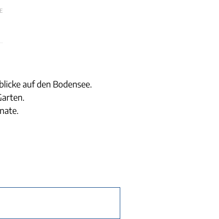
E
licke auf den Bodensee.
arten.
nate.