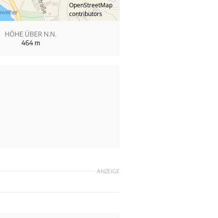
OpenStreetMap
contributors
HÖHE ÜBER N.N.
464
m
ANZEIGE