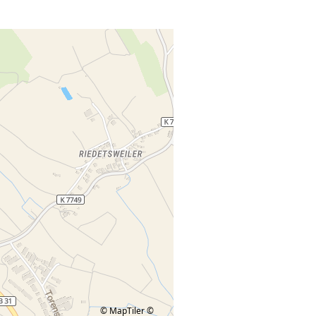
© MapTiler
©