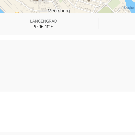
LÄNGENGRAD
9° 16′ 11″ E