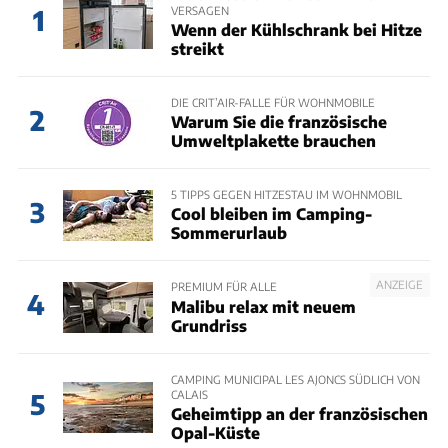
VERSAGEN
1
Wenn der Kühlschrank bei Hitze
streikt
DIE CRIT’AIR-FALLE FÜR WOHNMOBILE
2
Warum Sie die französische
Umweltplakette brauchen
5 TIPPS GEGEN HITZESTAU IM WOHNMOBIL
3
Cool bleiben im Camping-
Sommerurlaub
ANZEIGE
PREMIUM FÜR ALLE
4
Malibu relax mit neuem
Grundriss
CAMPING MUNICIPAL LES AJONCS SÜDLICH VON
CALAIS
5
Geheimtipp an der französischen
Opal-Küste