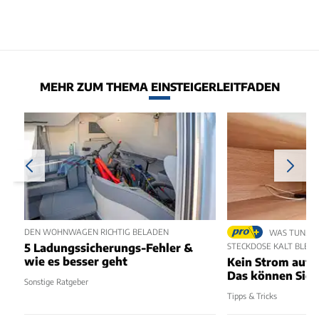
MEHR ZUM THEMA EINSTEIGERLEITFADEN
DEN WOHNWAGEN RICHTIG BELADEN
WAS TUN, WE
5 Ladungssicherungs-Fehler &
STECKDOSE KALT BLEIB
wie es besser geht
Kein Strom auf 
Das können Sie 
Sonstige Ratgeber
Tipps & Tricks