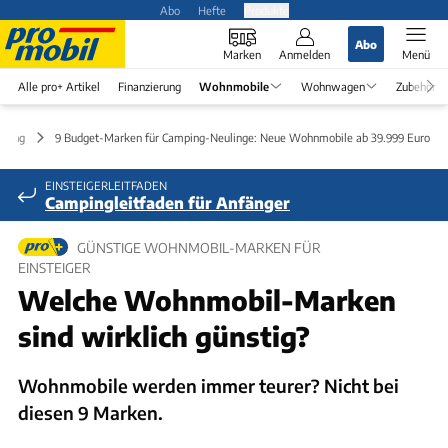
Abo
Hefte
Produkte
Abo
Marken
Anmelden
Menü
Alle pro+ Artikel
Finanzierung
Wohnmobile
Wohnwagen
Zubehör
atung
9 Budget-Marken für Camping-Neulinge: Neue Wohnmobile ab 39.999 Euro
EINSTEIGERLEITFADEN
Campingleitfaden für Anfänger
GÜNSTIGE WOHNMOBIL-MARKEN FÜR
EINSTEIGER
Welche Wohnmobil-Marken
sind wirklich günstig?
Wohnmobile werden immer teurer? Nicht bei
diesen 9 Marken.