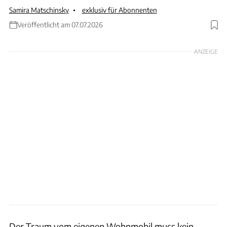
Samira Matschinsky
exklusiv für Abonnenten
Veröffentlicht am 07.07.2026
Foto: ki-generiert
ANZEIGE
Der Traum vom eigenen Wohnmobil muss kein