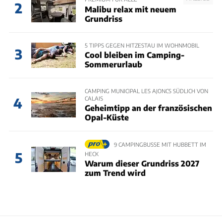
2
Malibu relax mit neuem
Grundriss
5 TIPPS GEGEN HITZESTAU IM WOHNMOBIL
3
Cool bleiben im Camping-
Sommerurlaub
CAMPING MUNICIPAL LES AJONCS SÜDLICH VON
CALAIS
4
Geheimtipp an der französischen
Opal-Küste
9 CAMPINGBUSSE MIT HUBBETT IM
5
HECK
Warum dieser Grundriss 2027
zum Trend wird