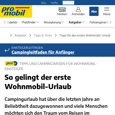
Abo
Hefte
Produkte
Abo
Marken
Anmelden
Menü
Zubehör
Platzfinder
Reiseplanung
Ratgeber
Fahrzeugmarkt
Ratgeber
Tipps & Tricks
Tipps für den ersten Wohnmobil-Urlaub
EINSTEIGERLEITFADEN
Campingleitfaden für Anfänger
TIPPS UND CAMPINGWISSEN FÜR WOHNMOBIL-
EINSTEIGER
So gelingt der erste
Wohnmobil-Urlaub
Campingurlaub hat über die letzten Jahre an
Beliebtheit dazugewonnen und viele Menschen
möchten sich den Traum vom Reisen im