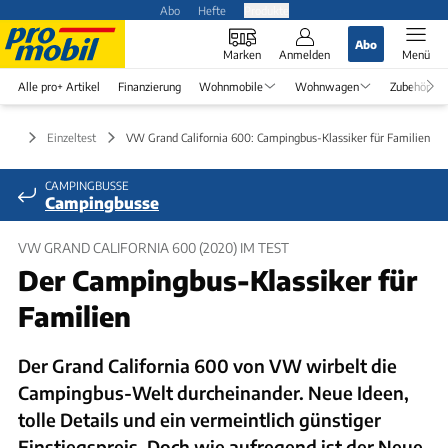
Abo
Hefte
Produkte
Abo
Marken
Anmelden
Menü
Alle pro+ Artikel
Finanzierung
Wohnmobile
Wohnwagen
Zubehör
Test
Einzeltest
VW Grand California 600: Campingbus-Klassiker für Familien
CAMPINGBUSSE
Campingbusse
VW GRAND CALIFORNIA 600 (2020) IM TEST
Der Campingbus-Klassiker für
Familien
Der Grand California 600 von VW wirbelt die
Campingbus-Welt durcheinander. Neue Ideen,
tolle Details und ein vermeintlich günstiger
Einstiegspreis. Doch wie aufregend ist der Neue