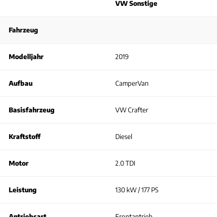
VW Sonstige
Fahrzeug
Modelljahr
2019
Aufbau
CamperVan
Basisfahrzeug
VW Crafter
Kraftstoff
Diesel
Motor
2.0 TDI
Leistung
130 kW / 177 PS
Antriebsart
Frontantrieb