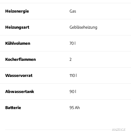
Heizenergie
Gas
Heizungsart
Gebläseheizung
Kühlvolumen
70 l
Kocherflammen
2
Wasservorrat
110 l
Abwassertank
90 l
Batterie
95 Ah
ANZEIGE