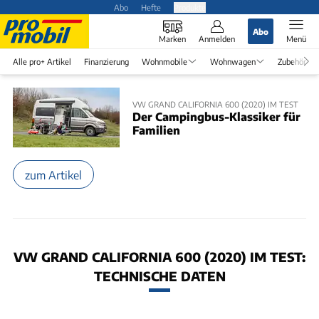
Abo
Hefte
Produkte
Abo
Marken
Anmelden
Menü
Alle pro+ Artikel
Finanzierung
Wohnmobile
Wohnwagen
Zubehör
VW GRAND CALIFORNIA 600 (2020) IM TEST
Der Campingbus-Klassiker für
Familien
zum Artikel
VW GRAND CALIFORNIA 600 (2020) IM TEST:
TECHNISCHE DATEN