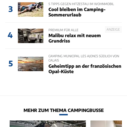
5 TIPPS GEGEN HITZESTAU IM WOHNMOBIL
3
Cool bleiben im Camping-
Sommerurlaub
ANZEIGE
PREMIUM FÜR ALLE
4
Malibu relax mit neuem
Grundriss
CAMPING MUNICIPAL LES AJONCS SÜDLICH VON
CALAIS
5
Geheimtipp an der französischen
Opal-Küste
MEHR ZUM THEMA CAMPINGBUSSE