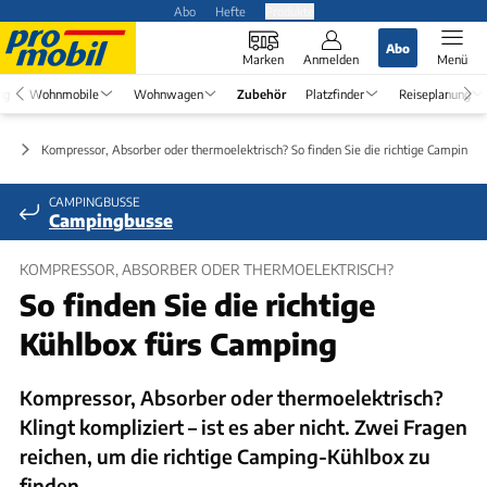
Abo
Hefte
Produkte
Abo
Marken
Anmelden
Menü
ng
Wohnmobile
Wohnwagen
Zubehör
Platzfinder
Reiseplanung
ör
Kompressor, Absorber oder thermoelektrisch? So finden Sie die richtige Camping-
CAMPINGBUSSE
Campingbusse
KOMPRESSOR, ABSORBER ODER THERMOELEKTRISCH?
So finden Sie die richtige
Kühlbox fürs Camping
Kompressor, Absorber oder thermoelektrisch?
Klingt kompliziert – ist es aber nicht. Zwei Fragen
reichen, um die richtige Camping-Kühlbox zu
finden.