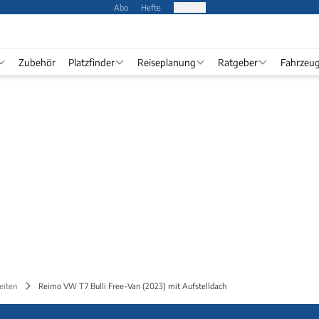
Abo
Hefte
Produkte
Zubehör
Platzfinder
Reiseplanung
Ratgeber
Fahrzeu
eiten
Reimo VW T7 Bulli Free-Van (2023) mit Aufstelldach