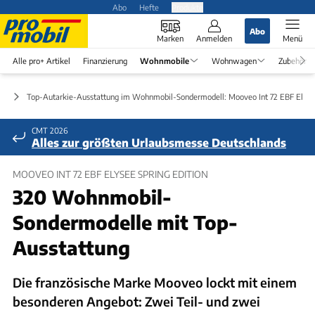
Abo
Hefte
Produkte
Abo
Marken
Anmelden
Menü
Alle pro+ Artikel
Finanzierung
Wohnmobile
Wohnwagen
Zubehör
en
Top-Autarkie-Ausstattung im Wohnmobil-Sondermodell: Mooveo Int 72 EBF Elysee
CMT 2026
Alles zur größten Urlaubsmesse Deutschlands
MOOVEO INT 72 EBF ELYSEE SPRING EDITION
320 Wohnmobil-
Sondermodelle mit Top-
Ausstattung
Die französische Marke Mooveo lockt mit einem
besonderen Angebot: Zwei Teil- und zwei