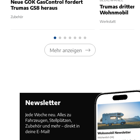
Neue GOK GasControl fordert
Trumas dritter 
Trumas GS8 heraus
Wohnmobil
Zubehör
Werkstatt
Mehr anzeigen
Newsletter
Jede Woche neu. Alles zu
Fahrzeugen, Stellplätzen,
Zubehör und mehr – direkt in
deine E-Mail!