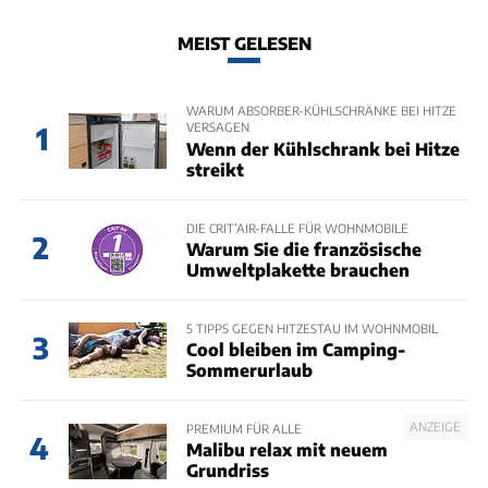
MEIST GELESEN
WARUM ABSORBER-KÜHLSCHRÄNKE BEI HITZE
VERSAGEN
1
Wenn der Kühlschrank bei Hitze
streikt
DIE CRIT’AIR-FALLE FÜR WOHNMOBILE
2
Warum Sie die französische
Umweltplakette brauchen
5 TIPPS GEGEN HITZESTAU IM WOHNMOBIL
3
Cool bleiben im Camping-
Sommerurlaub
ANZEIGE
PREMIUM FÜR ALLE
4
Malibu relax mit neuem
Grundriss