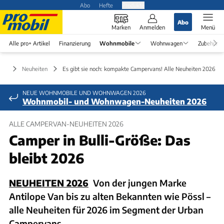
Abo
Hefte
Produkte
Abo
Marken
Anmelden
Menü
Alle pro+ Artikel
Finanzierung
Wohnmobile
Wohnwagen
Zubehör
ile
Neuheiten
Es gibt sie noch: kompakte Campervans! Alle Neuheiten 2026
NEUE WOHNMOBILE UND WOHNWAGEN 2026
Wohnmobil- und Wohnwagen-Neuheiten 2026
ALLE CAMPERVAN-NEUHEITEN 2026
Camper in Bulli-Größe: Das
bleibt 2026
NEUHEITEN 2026
Von der jungen Marke
Antilope Van bis zu alten Bekannten wie Pössl –
alle Neuheiten für 2026 im Segment der Urban
Campervans.