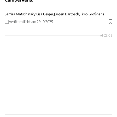
Samira Matschinsky
,
Lisa Geiger
,
Jürgen Bartosch
,
Timo Großhans
Veröffentlicht am 29.10.2025
Foto: Antilope Van
ANZEIGE