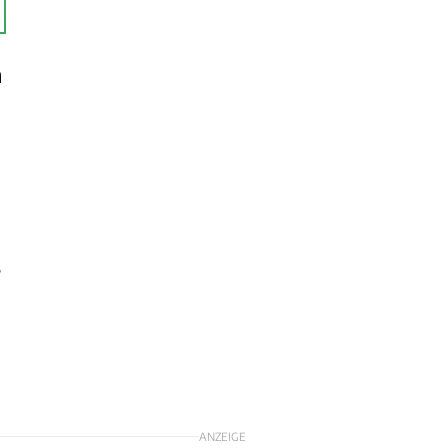
h
s
ANZEIGE