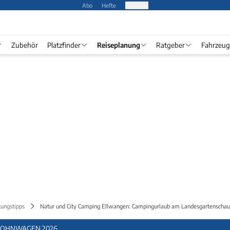
Abo
Hefte
Produkte
Zubehör
Platzfinder
Reiseplanung
Ratgeber
Fahrzeug
ungstipps
Natur und City Camping Ellwangen: Campingurlaub am Landesgartenscha
OHNWAGEN 2026