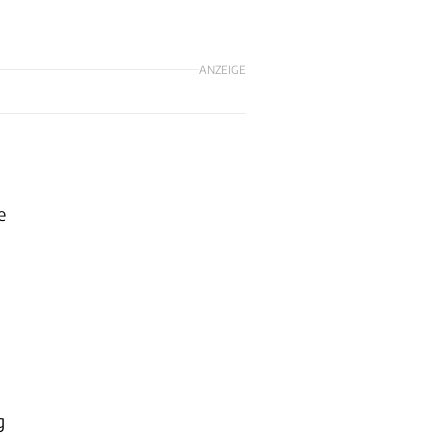
ANZEIGE
e
g