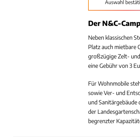
Auswahl bestät
Der N&C-Campin
Neben klassischen S
Platz auch mietbare 
großzügige Zelt- un
eine Gebühr von 3 Eu
Für Wohnmobile stehe
sowie Ver- und Entso
und Sanitärgebäude 
der Landesgartenscha
begrenzter Kapazität