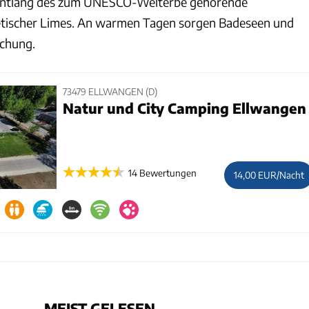
ntlang des zum UNESCO-Welterbe gehörende
ischer Limes. An warmen Tagen sorgen Badeseen und
schung.
73479 ELLWANGEN (D)
Natur und City Camping Ellwangen
14 Bewertungen
14,00 EUR/Nacht
MEIST GELESEN