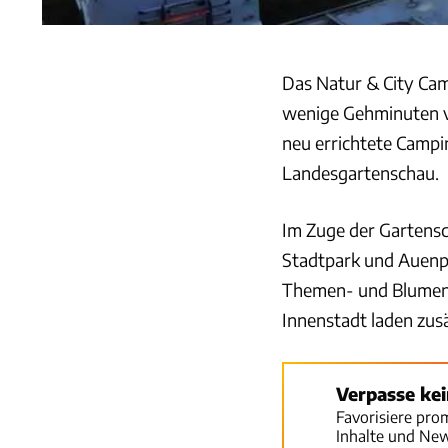
Das Natur & City Camp
wenige Gehminuten vo
neu errichtete Campi
Landesgartenschau.
Im Zuge der Gartensc
Stadtpark und Auenp
Themen- und Blumeng
Innenstadt laden zus
Verpasse ke
Favorisiere pro
Inhalte und Ne