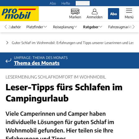
Abo
Hefte
Produkte
Abo
Marken
Anmelden
Menü
Zubehör
Platzfinder
Reiseplanung
Ratgeber
Fahrzeugmarkt
er
Guter Schlaf im Wohnmobil: Erfahrungen und Tipps unserer Leserinnen und Leser
UMFRAGE: THEMA DES MONATS
Thema des Monats
LESERMEINUNG SCHLAFKOMFORT IM WOHNMOBIL
Leser-Tipps fürs Schlafen im
Campingurlaub
Viele Camperinnen und Camper haben
individuelle Lösungen für guten Schlaf im
Wohnmobil gefunden. Hier teilen sie Ihre
Erfahrungen und Tipps.