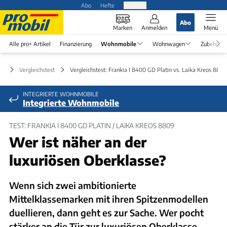
Abo
Hefte
Produkte
Abo
Marken
Anmelden
Menü
Alle pro+ Artikel
Finanzierung
Wohnmobile
Wohnwagen
Zubehör
le
Vergleichstest
Vergleichstest: Frankia I 8400 GD Platin vs. Laika Kreos 8809
INTEGRIERTE WOHNMOBILE
Integrierte Wohnmobile
TEST: FRANKIA I 8400 GD PLATIN / LAIKA KREOS 8809
Wer ist näher an der
luxuriösen Oberklasse?
Wenn sich zwei ambitionierte
Mittelklassemarken mit ihren Spitzenmodellen
duellieren, dann geht es zur Sache. Wer pocht
stärker an die Tür zur luxuriösen Oberklasse –