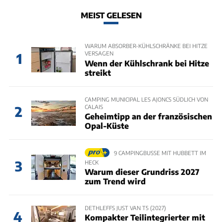
MEIST GELESEN
WARUM ABSORBER-KÜHLSCHRÄNKE BEI HITZE
VERSAGEN
1
Wenn der Kühlschrank bei Hitze
streikt
CAMPING MUNICIPAL LES AJONCS SÜDLICH VON
CALAIS
2
Geheimtipp an der französischen
Opal-Küste
9 CAMPINGBUSSE MIT HUBBETT IM
3
HECK
Warum dieser Grundriss 2027
zum Trend wird
DETHLEFFS JUST VAN T5 (2027)
4
Kompakter Teilintegrierter mit