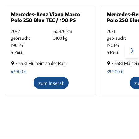
Mercedes-Benz Viano Marco
Mercedes-Be
Polo 250 Blue TEC / 190 PS
Polo 250 Blu
2022
60826 km
2021
gebraucht
3100 kg
gebraucht
190 PS
190 PS
4 Pers.
4 Pers.
45481 Mülheim an der Ruhr
45481 Mülheim
47.900
€
39.900
€
zum Inserat
z