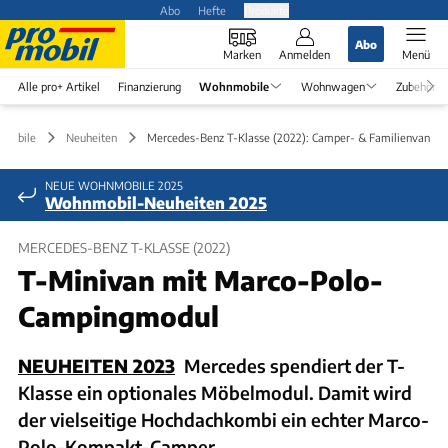
Abo
Hefte
Produkte
Abo
Marken
Anmelden
Menü
Alle pro+ Artikel
Finanzierung
Wohnmobile
Wohnwagen
Zubehör
mobile
Neuheiten
Mercedes-Benz T-Klasse (2022): Camper- & Familienvan
NEUE WOHNMOBILE 2025
Wohnmobil-Neuheiten 2025
MERCEDES-BENZ T-KLASSE (2022)
T-Minivan mit Marco-Polo-
Campingmodul
NEUHEITEN 2023
Mercedes spendiert der T-
Klasse ein optionales Möbelmodul. Damit wird
der vielseitige Hochdachkombi ein echter Marco-
Polo-Kompakt-Camper.