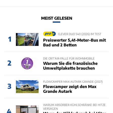
MEIST GELESEN
CLEVER DUO 540 (2026) IM TEST
1
Preiswerter 5,41-Meter-Bus mit
Bad und 2 Betten
DIE CRIT’AIR-FALLE FÜR WOHNMOBILE
2
Warum Sie die französische
Umweltplakette brauchen
FLOWCAMPER MAX AUTARK GRANDE (2027)
3
Flowcamper zeigt den Max
Grande Autark
WARUM ABSORBER-KÜHLSCHRÄNKE BEI HITZE
VERSAGEN
4