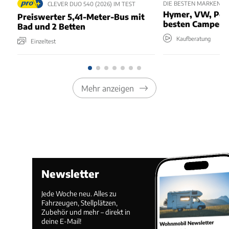
DIE BESTEN MARKEN F
CLEVER DUO 540 (2026) IM TEST
Hymer, VW, Pöss
Preiswerter 5,41-Meter-Bus mit
besten Camper?
Bad und 2 Betten
Kaufberatung
Einzeltest
Mehr anzeigen
Newsletter
Jede Woche neu. Alles zu
Fahrzeugen, Stellplätzen,
Zubehör und mehr – direkt in
deine E-Mail!