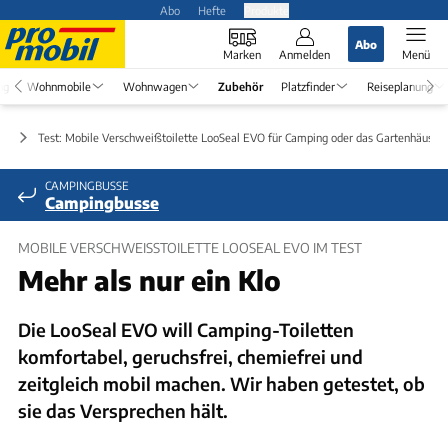
Abo
Hefte
Produkte
Abo
Marken
Anmelden
Menü
ng
Wohnmobile
Wohnwagen
Zubehör
Platzfinder
Reiseplanung
ör
Test: Mobile Verschweißtoilette LooSeal EVO für Camping oder das Gartenhäusch
CAMPINGBUSSE
Campingbusse
MOBILE VERSCHWEISSTOILETTE LOOSEAL EVO IM TEST
Mehr als nur ein Klo
Die LooSeal EVO will Camping-Toiletten
komfortabel, geruchsfrei, chemiefrei und
zeitgleich mobil machen. Wir haben getestet, ob
sie das Versprechen hält.