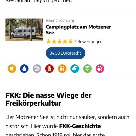
15806 ZOSSEN (D)
Campingplatz am Motzener
See
2 Bewertungen
34,50 EUR/Nacht
FKK: Die nasse Wiege der
Freikörperkultur
Der Motzener See ist nicht nur sauber, sondern auch
historisch. Hier wurde
FKK-Geschichte
geschrieben. Schon 1919 soll hier das erste