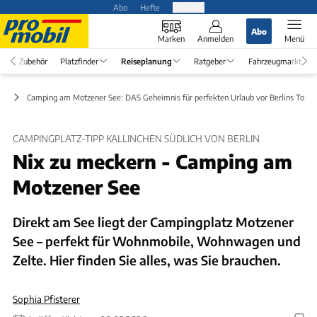
Abo
Hefte
Produkte
Abo
Marken
Anmelden
Menü
Zubehör
Platzfinder
Reiseplanung
Ratgeber
Fahrzeugmarkt
ps
Camping am Motzener See: DAS Geheimnis für perfekten Urlaub vor Berlins Toren
CAMPINGPLATZ-TIPP KALLINCHEN SÜDLICH VON BERLIN
Nix zu meckern - Camping am
Motzener See
Direkt am See liegt der Campingplatz Motzener
See – perfekt für Wohnmobile, Wohnwagen und
Zelte. Hier finden Sie alles, was Sie brauchen.
Sophia Pfisterer