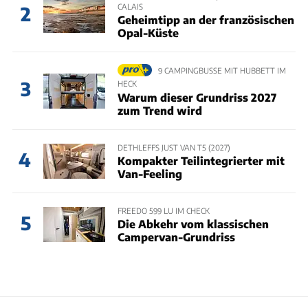
CALAIS
2
Geheimtipp an der französischen
Opal-Küste
9 CAMPINGBUSSE MIT HUBBETT IM
3
HECK
Warum dieser Grundriss 2027
zum Trend wird
DETHLEFFS JUST VAN T5 (2027)
4
Kompakter Teilintegrierter mit
Van-Feeling
FREEDO 599 LU IM CHECK
5
Die Abkehr vom klassischen
Campervan-Grundriss