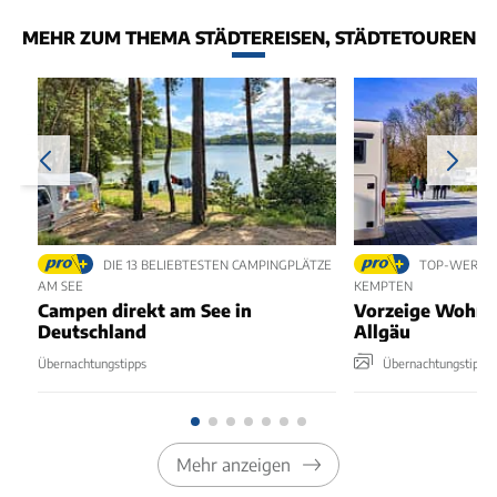
MEHR ZUM THEMA STÄDTEREISEN, STÄDTETOUREN
DIE 13 BELIEBTESTEN CAMPINGPLÄTZE
TOP-WERTUN
AM SEE
KEMPTEN
Campen direkt am See in
Vorzeige Wohnmo
Deutschland
Allgäu
Übernachtungstipps
Übernachtungstipps
Mehr anzeigen