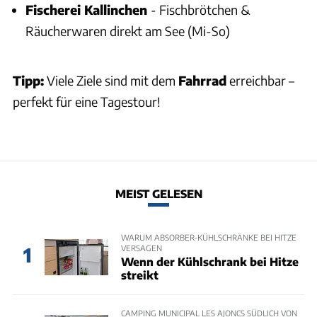
Fischerei Kallinchen
- Fischbrötchen &
Räucherwaren direkt am See (Mi-So)
Tipp:
Viele Ziele sind mit dem
Fahrrad
erreichbar –
perfekt für eine Tagestour!
MEIST GELESEN
WARUM ABSORBER-KÜHLSCHRÄNKE BEI HITZE
VERSAGEN
1
Wenn der Kühlschrank bei Hitze
streikt
CAMPING MUNICIPAL LES AJONCS SÜDLICH VON