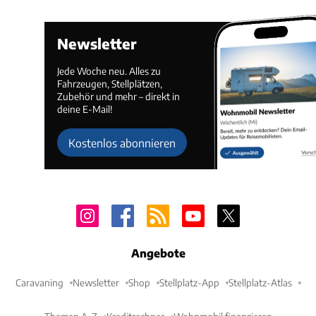
Newsletter
Jede Woche neu. Alles zu
Fahrzeugen, Stellplätzen,
Zubehör und mehr – direkt in
deine E-Mail!
Kostenlos abonnieren
Angebote
Caravaning
Newsletter
Shop
Stellplatz-App
Stellplatz-Atlas