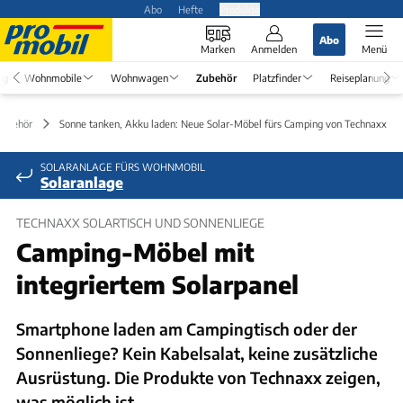
Abo
Hefte
Produkte
Abo
Marken
Anmelden
Menü
ng
Wohnmobile
Wohnwagen
Zubehör
Platzfinder
Reiseplanung
Zubehör
Sonne tanken, Akku laden: Neue Solar-Möbel fürs Camping von Technaxx
SOLARANLAGE FÜRS WOHNMOBIL
Solaranlage
TECHNAXX SOLARTISCH UND SONNENLIEGE
Camping-Möbel mit
integriertem Solarpanel
Smartphone laden am Campingtisch oder der
Sonnenliege? Kein Kabelsalat, keine zusätzliche
Ausrüstung. Die Produkte von Technaxx zeigen,
was möglich ist.