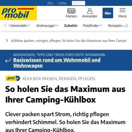
Abo
Hefte
Produkte
Abo
Marken
Anmelden
Menü
ng
Wohnmobile
Wohnwagen
Zubehör
Platzfinder
Reiseplanung
ör
Kühlbox packen, reinigen, pflegen: So holen Sie das Maximum aus Ihrer Camping-
BASISWISSEN, TIPPS UND TRICKS FÜRS ERSTE WOHNMOBIL
Basiswissen rund um Wohnmobil und
Wohnwagen
KÜHLBOX PACKEN, REINIGEN, PFLEGEN
So holen Sie das Maximum aus
Ihrer Camping-Kühlbox
Clever packen spart Strom, richtig pflegen
verhindert Schimmel. So holen Sie das Maximum
aus Ihrer Camping-Kühlbox.