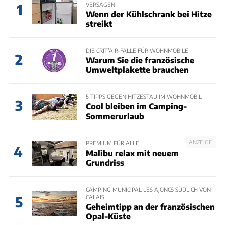
VERSAGEN
1
Wenn der Kühlschrank bei Hitze
streikt
DIE CRIT’AIR-FALLE FÜR WOHNMOBILE
2
Warum Sie die französische
Umweltplakette brauchen
5 TIPPS GEGEN HITZESTAU IM WOHNMOBIL
3
Cool bleiben im Camping-
Sommerurlaub
ANZEIGE
PREMIUM FÜR ALLE
4
Malibu relax mit neuem
Grundriss
CAMPING MUNICIPAL LES AJONCS SÜDLICH VON
CALAIS
5
Geheimtipp an der französischen
Opal-Küste