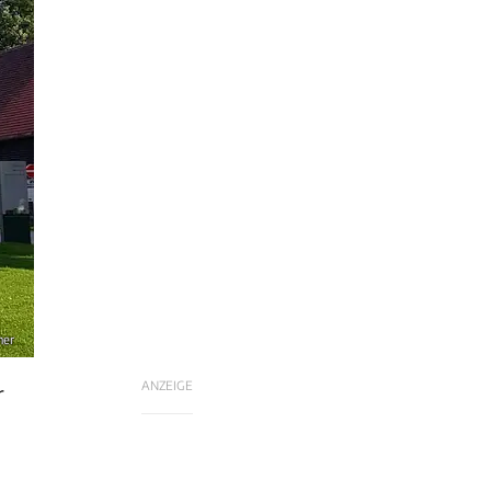
ner
ANZEIGE
r