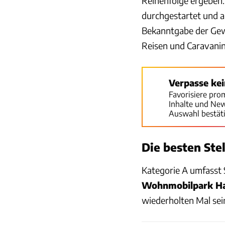
Reihenfolge ergeben. 
durchgestartet und au
Bekanntgabe der Gew
Reisen und Caravanin
Verpasse ke
Favorisiere pro
Inhalte und Ne
Auswahl bestät
Die besten Ste
Kategorie A umfasst S
Wohnmobilpark Ha
wiederholten Mal sei