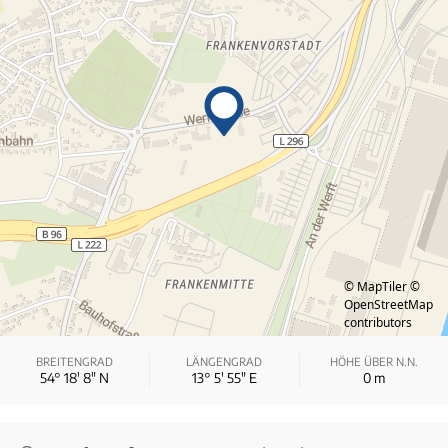
© MapTiler
©
OpenStreetMap
contributors
BREITENGRAD
LÄNGENGRAD
HÖHE ÜBER N.N.
54° 18′ 8″ N
13° 5′ 55″ E
0
m