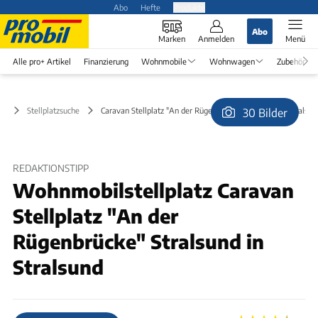
Abo
Hefte
Produkte
Abo
Marken
Anmelden
Menü
Alle pro+ Artikel
Finanzierung
Wohnmobile
Wohnwagen
Zubehör
Stellplatzsuche
Caravan Stellplatz "An der Rügenbrücke" Stralsund in Stralsun
30 Bilder
© AnneD
REDAKTIONSTIPP
Wohnmobilstellplatz Caravan
Stellplatz "An der
Rügenbrücke" Stralsund in
Stralsund