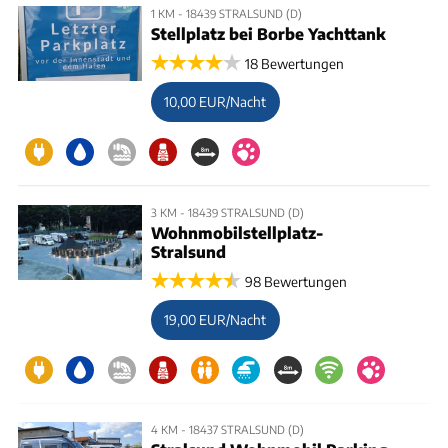
1 KM - 18439 STRALSUND (D)
Stellplatz bei Borbe Yachttank
18 Bewertungen
10,00 EUR/Nacht
3 KM - 18439 STRALSUND (D)
Wohnmobilstellplatz-
Stralsund
98 Bewertungen
19,00 EUR/Nacht
4 KM - 18437 STRALSUND (D)