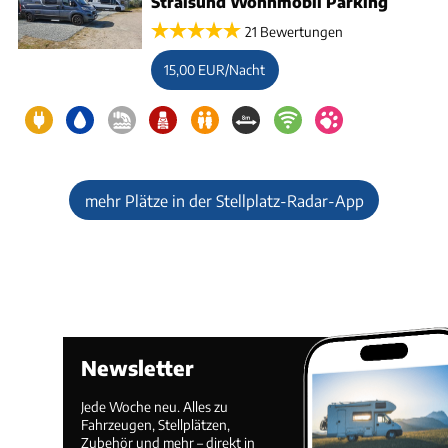
Stralsund Wohnmobil Parking
21 Bewertungen
15,00 EUR/Nacht
mehr Plätze in der Stellplatz-Radar-App
Newsletter
Jede Woche neu. Alles zu
Fahrzeugen, Stellplätzen,
Zubehör und mehr – direkt in