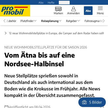
Abo
Hefte
Produkte
Abo
Marken
Anmelden
Menü
Zubehör
Platzfinder
Reiseplanung
Ratgeber
Fahrzeugmarkt
ps
12 neue Wohnmobilstellplätze in Europa, die Camper auf dem Radar haben sollten
NEUE WOHNMOBILSTELLPLÄTZE FÜR DIE SAISON 2026
Vom Ätna bis auf eine
Nordsee-Halbinsel
Neue Stellplätze sprießen sowohl in
Deutschland als auch international aus dem
Boden wie die Krokusse im Frühjahr. Alle News
kompakt in der Übersicht zusammengefasst.
5 Bilder
Veröffentlicht am 08.04.2026