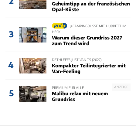
2
Geheimtipp an der französischen
Opal-Küste
9 CAMPINGBUSSE MIT HUBBETT IM
3
HECK
Warum dieser Grundriss 2027
zum Trend wird
DETHLEFFS JUST VAN T5 (2027)
4
Kompakter Teilintegrierter mit
Van-Feeling
ANZEIGE
PREMIUM FÜR ALLE
5
Malibu relax mit neuem
Grundriss