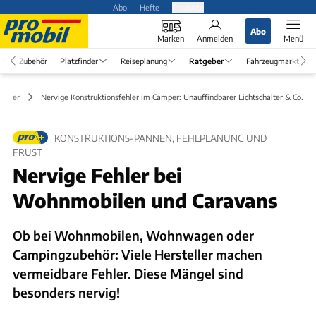
Abo
Hefte
Produkte
Abo
Marken
Anmelden
Menü
Zubehör
Platzfinder
Reiseplanung
Ratgeber
Fahrzeugmarkt
geber
Nervige Konstruktionsfehler im Camper: Unauffindbarer Lichtschalter & Co.
KONSTRUKTIONS-PANNEN, FEHLPLANUNG UND
FRUST
Nervige Fehler bei
Wohnmobilen und Caravans
Ob bei Wohnmobilen, Wohnwagen oder
Campingzubehör: Viele Hersteller machen
vermeidbare Fehler. Diese Mängel sind
besonders nervig!