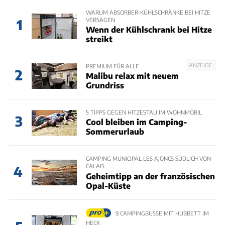
WARUM ABSORBER-KÜHLSCHRÄNKE BEI HITZE
VERSAGEN
1
Wenn der Kühlschrank bei Hitze
streikt
ANZEIGE
PREMIUM FÜR ALLE
2
Malibu relax mit neuem
Grundriss
5 TIPPS GEGEN HITZESTAU IM WOHNMOBIL
3
Cool bleiben im Camping-
Sommerurlaub
CAMPING MUNICIPAL LES AJONCS SÜDLICH VON
CALAIS
4
Geheimtipp an der französischen
Opal-Küste
9 CAMPINGBUSSE MIT HUBBETT IM
HECK