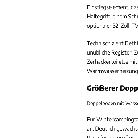
Einstiegselement, das
Haltegriff, einem Sc
optionaler 32-Zoll-TV
Technisch zieht Dethl
unübliche Register. Z
Zerhackertoilette mi
Warmwasserheizung
Größerer Dopp
Doppelboden mit Wasse
Für Wintercampingfan
an. Deutlich gewachs
Platz für ein großes 