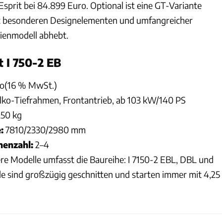
 Esprit bei 84.899 Euro. Optional ist eine GT-Variante
 mit besonderen Designelementen und umfangreicher
ienmodell abhebt.
t I 750-2 EB
o(16 % MwSt.)
lko-Tiefrahmen, Frontantrieb, ab 103 kW/140 PS
50 kg
:
7810/2330/2980 mm
enzahl:
2–4
re Modelle umfasst die Baureihe: I 7150-2 EBL, DBL und
le sind großzügig geschnitten und starten immer mit 4,25