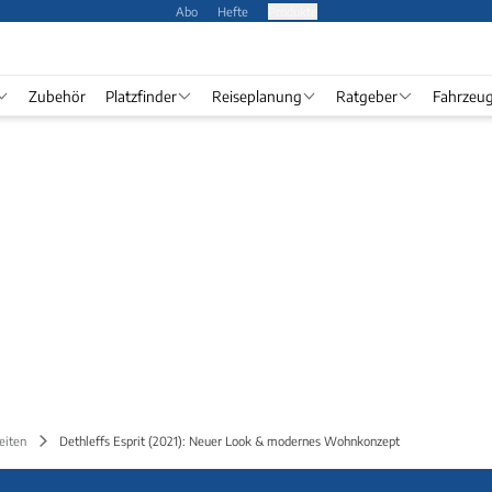
Abo
Hefte
Produkte
Zubehör
Platzfinder
Reiseplanung
Ratgeber
Fahrzeu
eiten
Dethleffs Esprit (2021): Neuer Look & modernes Wohnkonzept