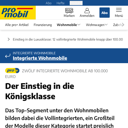
Abo
Hefte
Produkte
Abo
Marken
Anmelden
Menü
Alle pro+ Artikel
Finanzierung
Wohnmobile
Wohnwagen
Zubehör
ung
Einstieg in die Luxusklasse: 12 vollintegrierte Wohnmobile knapp über 100.000 E
INTEGRIERTE WOHNMOBILE
Integrierte Wohnmobile
ZWÖLF INTEGRIERTE WOHNMOBILE AB 100.000
EURO
Der Einstieg in die
Königsklasse
Das Top-Segment unter den Wohnmobilen
bilden dabei die Vollintegrierten, ein Großteil
der Modelle dieser Kategorie startet preislich