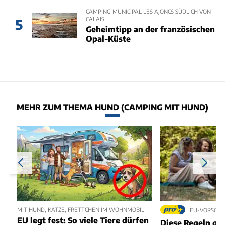
CAMPING MUNICIPAL LES AJONCS SÜDLICH VON
CALAIS
5
Geheimtipp an der französischen
Opal-Küste
MEHR ZUM THEMA HUND (CAMPING MIT HUND)
MIT HUND, KATZE, FRETTCHEN IM WOHNMOBIL
EU-VORSCHR
EU legt fest: So viele Tiere dürfen
Diese Regeln ge