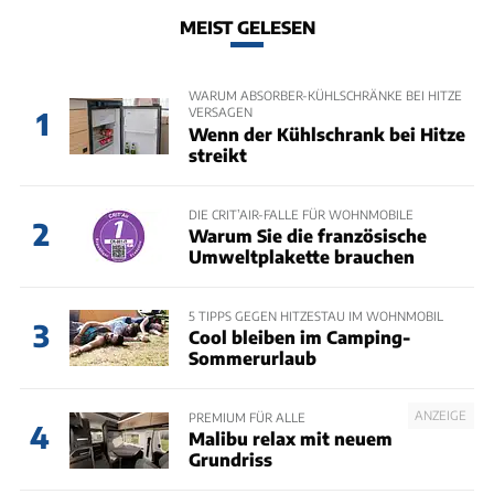
MEIST GELESEN
WARUM ABSORBER-KÜHLSCHRÄNKE BEI HITZE
VERSAGEN
1
Wenn der Kühlschrank bei Hitze
streikt
DIE CRIT’AIR-FALLE FÜR WOHNMOBILE
2
Warum Sie die französische
Umweltplakette brauchen
5 TIPPS GEGEN HITZESTAU IM WOHNMOBIL
3
Cool bleiben im Camping-
Sommerurlaub
ANZEIGE
PREMIUM FÜR ALLE
4
Malibu relax mit neuem
Grundriss