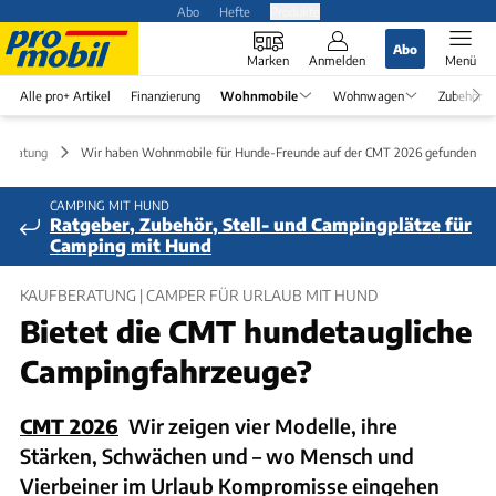
Abo
Hefte
Produkte
Abo
Marken
Anmelden
Menü
Alle pro+ Artikel
Finanzierung
Wohnmobile
Wohnwagen
Zubehör
beratung
Wir haben Wohnmobile für Hunde-Freunde auf der CMT 2026 gefunden
CAMPING MIT HUND
Ratgeber, Zubehör, Stell- und Campingplätze für
Camping mit Hund
KAUFBERATUNG | CAMPER FÜR URLAUB MIT HUND
Bietet die CMT hundetaugliche
Campingfahrzeuge?
CMT 2026
Wir zeigen vier Modelle, ihre
Stärken, Schwächen und – wo Mensch und
Vierbeiner im Urlaub Kompromisse eingehen