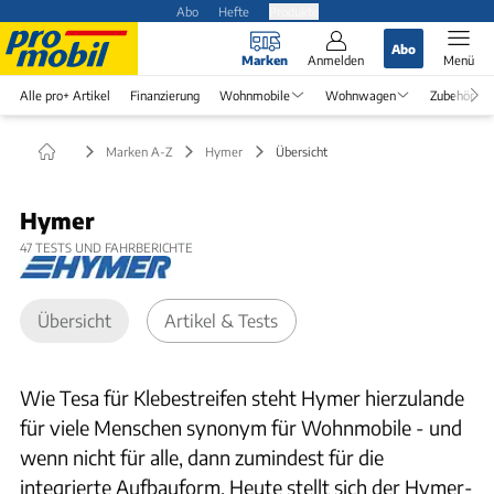
Abo
Hefte
Produkte
Abo
Marken
Anmelden
Menü
Alle pro+ Artikel
Finanzierung
Wohnmobile
Wohnwagen
Zubehör
Marken A-Z
Hymer
Übersicht
Hymer
47
TESTS UND FAHRBERICHTE
Übersicht
Artikel & Tests
Wie Tesa für Klebestreifen steht Hymer hierzulande
für viele Menschen synonym für Wohnmobile - und
wenn nicht für alle, dann zumindest für die
integrierte Aufbauform. Heute stellt sich der Hymer-