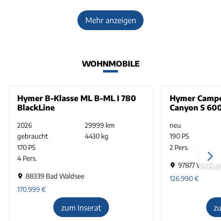
Mehr anzeigen
WOHNMOBILE
Hymer B-Klasse ML B-ML I 780
Hymer Campe
BlackLine
Canyon S 60
2026
29999 km
neu
gebraucht
4430 kg
190 PS
170 PS
2 Pers.
4 Pers.
97877 Werthe
88339 Bad Waldsee
126.990
€
170.999
€
zum Inserat
z