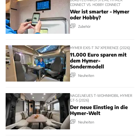
CONNECT VS. HOBBY CONNECT
Wer ist smarter - Hymer
oder Hobby?
Zubehör
HYMER EXIS-T 747 XPERIENCE (2026)
11.000 Euro sparen mit
dem Hymer-
Sondermodell
Neuheiten
NAGELNEUES T-WOHNMOBIL HYMER
GT-S (2026)
Der neue Einstieg in die
Hymer-Welt
Neuheiten