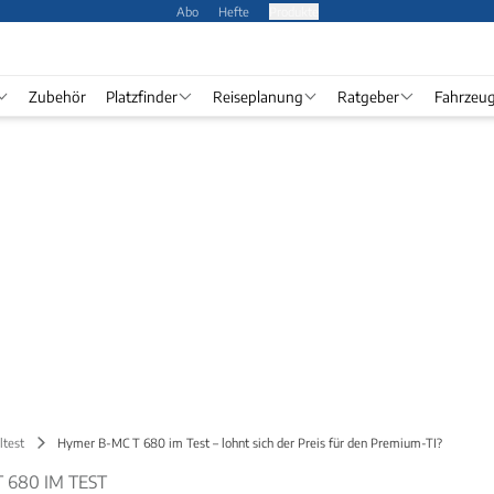
Abo
Hefte
Produkte
Zubehör
Platzfinder
Reiseplanung
Ratgeber
Fahrzeu
ltest
Hymer B-MC T 680 im Test – lohnt sich der Preis für den Premium-TI?
 680 IM TEST