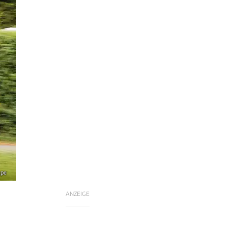
mpe
ANZEIGE
s