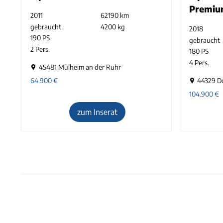
Premiu
2011
62190 km
gebraucht
4200 kg
2018
190 PS
gebraucht
2 Pers.
180 PS
4 Pers.
45481 Mülheim an der Ruhr
64.900
€
44329 D
104.900
€
zum Inserat