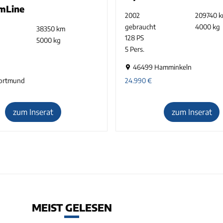
mLine
2002
209740 
gebraucht
4000 kg
38350 km
128 PS
5000 kg
5 Pers.
46499 Hamminkeln
ortmund
24.990
€
zum Inserat
zum Inserat
MEIST GELESEN