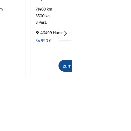
km
71480 km
gebraucht
2
3500 kg
145 PS
g
3 Pers.
1
2
46499 Hamminkeln
34.990
€
4
zum Inserat