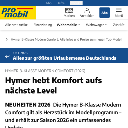
Abo
Hefte
Produkte
Abo
Marken
Anmelden
Menü
Alle pro+ Artikel
Finanzierung
Wohnmobile
Wohnwagen
Zubehör
en
Hymer B-Klasse Modern Comfort: Alle Infos und Preise zum neuen Top-Modell v
CMT 2026
Alles zur größten Urlaubsmesse Deutschlands
HYMER B-KLASSE MODERN COMFORT (2026)
Hymer hebt Komfort aufs
nächste Level
NEUHEITEN 2026
Die Hymer B-Klasse Modern
Comfort gilt als Herzstück im Modellprogramm –
und erhält zur Saison 2026 ein umfassendes
Update.