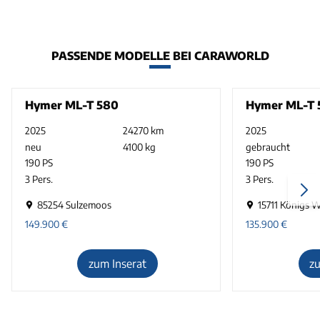
PASSENDE MODELLE BEI CARAWORLD
Hymer ML-T 580
Hymer ML-T 
2025
24270 km
2025
neu
4100 kg
gebraucht
190 PS
190 PS
3 Pers.
3 Pers.
85254 Sulzemoos
15711 Königs 
149.900
€
135.900
€
zum Inserat
z