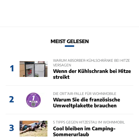
MEIST GELESEN
WARUM ABSORBER-KÜHLSCHRÄNKE BEI HITZE
VERSAGEN
1
Wenn der Kühlschrank bei Hitze
streikt
DIE CRIT’AIR-FALLE FÜR WOHNMOBILE
2
Warum Sie die französische
Umweltplakette brauchen
5 TIPPS GEGEN HITZESTAU IM WOHNMOBIL
3
Cool bleiben im Camping-
Sommerurlaub