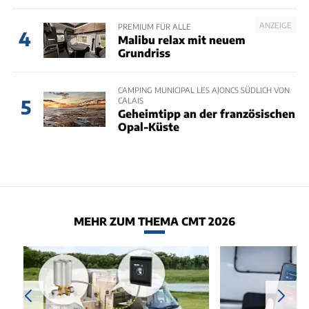
ANZEIGE
PREMIUM FÜR ALLE
4
Malibu relax mit neuem
Grundriss
CAMPING MUNICIPAL LES AJONCS SÜDLICH VON
CALAIS
5
Geheimtipp an der französischen
Opal-Küste
MEHR ZUM THEMA CMT 2026