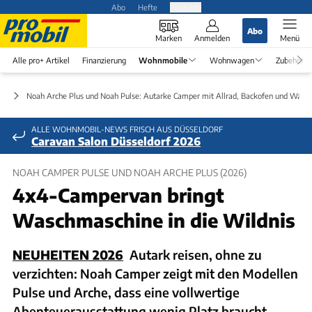
Abo
Hefte
Produkte
Abo
Marken
Anmelden
Menü
Alle pro+ Artikel
Finanzierung
Wohnmobile
Wohnwagen
Zubehör
le
Noah Arche Plus und Noah Pulse: Autarke Camper mit Allrad, Backofen und Wasc
ALLE WOHNMOBIL-NEWS FRISCH AUS DÜSSELDORF
Caravan Salon Düsseldorf 2026
NOAH CAMPER PULSE UND NOAH ARCHE PLUS (2026)
4x4-Campervan bringt
Waschmaschine in die Wildnis
NEUHEITEN 2026
Autark reisen, ohne zu
verzichten: Noah Camper zeigt mit den Modellen
Pulse und Arche, dass eine vollwertige
Abenteuerausstattung wenig Platz braucht.