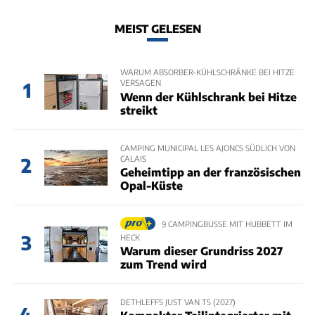
MEIST GELESEN
WARUM ABSORBER-KÜHLSCHRÄNKE BEI HITZE
VERSAGEN
1
Wenn der Kühlschrank bei Hitze
streikt
CAMPING MUNICIPAL LES AJONCS SÜDLICH VON
CALAIS
2
Geheimtipp an der französischen
Opal-Küste
9 CAMPINGBUSSE MIT HUBBETT IM
3
HECK
Warum dieser Grundriss 2027
zum Trend wird
DETHLEFFS JUST VAN T5 (2027)
4