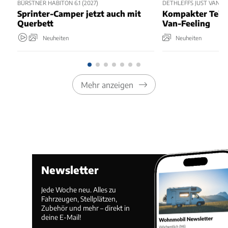
BÜRSTNER HABITON 6.1 (2027)
DETHLEFFS JUST VAN T5
Sprinter-Camper jetzt auch mit
Kompakter Teili
Querbett
Van-Feeling
Neuheiten
Neuheiten
Mehr anzeigen
Newsletter
Jede Woche neu. Alles zu
Fahrzeugen, Stellplätzen,
Zubehör und mehr – direkt in
deine E-Mail!