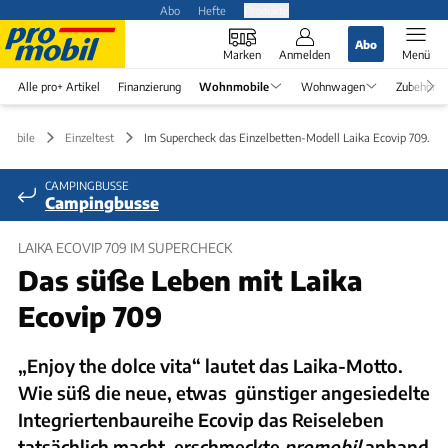
Abo
Hefte
Produkte
Abo
Marken
Anmelden
Menü
Alle pro+ Artikel
Finanzierung
Wohnmobile
Wohnwagen
Zubehör
mobile
Einzeltest
Im Supercheck das Einzelbetten-Modell Laika Ecovip 709.
CAMPINGBUSSE
Campingbusse
LAIKA ECOVIP 709 IM SUPERCHECK
Das süße Leben mit Laika
Ecovip 709
„Enjoy the dolce vita“ lautet das Laika-Motto.
Wie süß die neue, etwas günstiger angesiedelte
Integriertenbaureihe Ecovip das Reiseleben
tatsächlich macht, erschmeckte
promobil
anhand