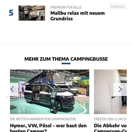
ANZEIGE
PREMIUM FÜR ALLE
5
Malibu relax mit neuem
Grundriss
MEHR ZUM THEMA CAMPINGBUSSE
DIE BESTEN MARKEN FÜR CAMPINGBUSSE
FREEDO 599 LU IM CHEC
Hymer, VW, Pössl - wer baut den
Die Abkehr vom 
besten Camper?
Campervan-Grun