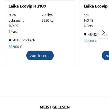
Laika Ecovip H 2109
Laika Ecovip 
2024
200 km
neu
gebraucht
3650 kg
140 PS
140 PS
4 Pers.
1 Pers.
48432 Rheine
78333 Stockach
96.500
€
89.900
€
zum Inserat
z
MEIST GELESEN