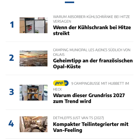
WARUM ABSORBER-KÜHLSCHRÄNKE BEI HITZE
VERSAGEN
1
Wenn der Kühlschrank bei Hitze
streikt
CAMPING MUNICIPAL LES AJONCS SÜDLICH VON
CALAIS
2
Geheimtipp an der französischen
Opal-Küste
9 CAMPINGBUSSE MIT HUBBETT IM
3
HECK
Warum dieser Grundriss 2027
zum Trend wird
DETHLEFFS JUST VAN T5 (2027)
4
Kompakter Teilintegrierter mit
Van-Feeling